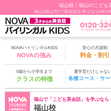
福山校｜福山のこども
福山(福山市)で英会話を学ぶならNOVAﾊﾞ
NOVAバイリンガルKIDS
安心の月謝制
NOVAの強み
料金・割引
0歳から小学生まで
通学型だけじゃな
各種コース・サー
クラスの特徴
福山で「こども英会話」を学ぶなら
福山校