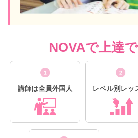
NOVAで上達
1
2
講師は全員外国人
レベル別レッ