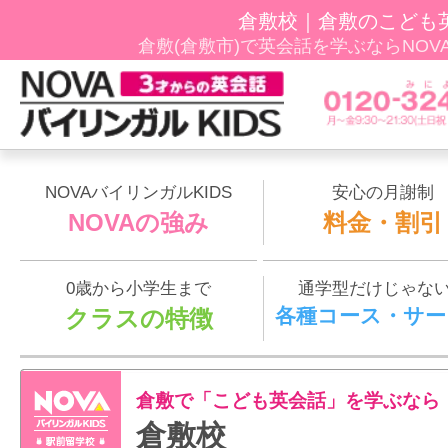
倉敷校｜倉敷のこども
倉敷(倉敷市)で英会話を学ぶならNOVAﾊﾞ
NOVAバイリンガルKIDS
安心の月謝制
NOVAの強み
料金・割引
0歳から小学生まで
通学型だけじゃな
各種コース・サー
クラスの特徴
倉敷で「こども英会話」を学ぶなら
倉敷校