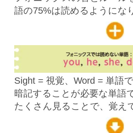
語の75%は読めるようにな
Sight = 視覚、Word = 単
暗記することが必要な単語
たくさん見ることで、覚え