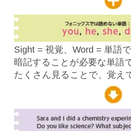
Sight = 視覚、Word = 単
暗記することが必要な単語
たくさん見ることで、覚え