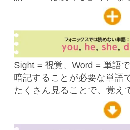
Sight = 視覚、Word = 単
暗記することが必要な単語
たくさん見ることで、覚え