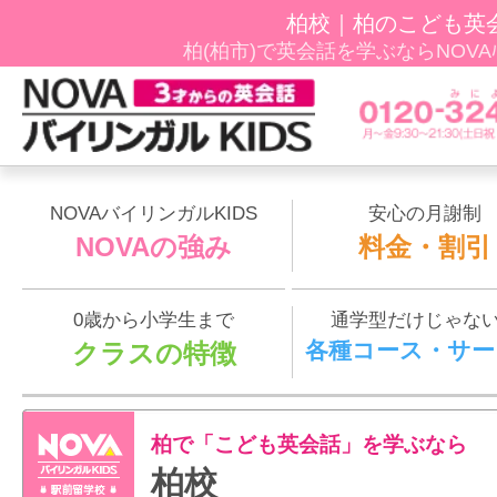
柏校｜柏のこども英
柏(柏市)で英会話を学ぶならNOVAﾊﾞ
NOVAバイリンガルKIDS
安心の月謝制
NOVAの強み
料金・割引
0歳から小学生まで
通学型だけじゃな
各種コース・サー
クラスの特徴
柏で「こども英会話」を学ぶなら
柏校