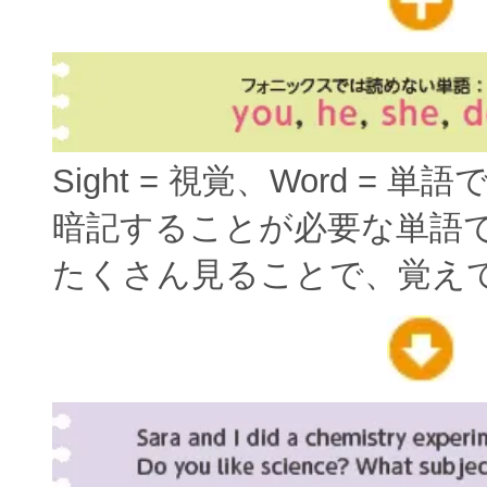
Sight = 視覚、Word = 単
暗記することが必要な単語
たくさん見ることで、覚え