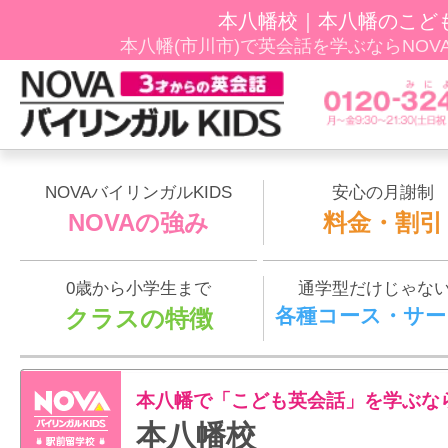
本八幡校｜本八幡のこど
本八幡(市川市)で英会話を学ぶならNOVAﾊﾞ
NOVAバイリンガルKIDS
安心の月謝制
NOVAの強み
料金・割引
0歳から小学生まで
通学型だけじゃな
各種コース・サー
クラスの特徴
本八幡で「こども英会話」を学ぶな
本八幡校