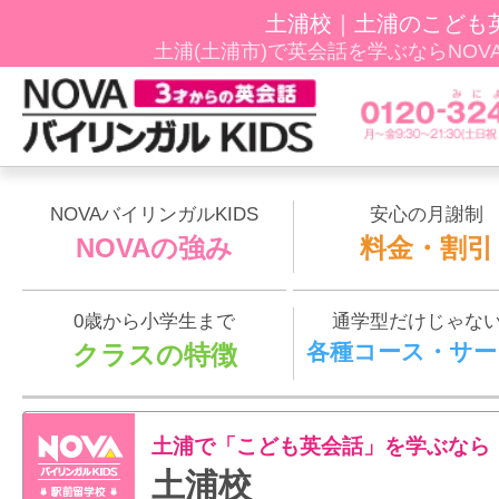
土浦校｜土浦のこども
土浦(土浦市)で英会話を学ぶならNOVAﾊﾞ
NOVAバイリンガルKIDS
安心の月謝制
NOVAの強み
料金・割引
0歳から小学生まで
通学型だけじゃな
各種コース・サー
クラスの特徴
土浦で「こども英会話」を学ぶなら
土浦校