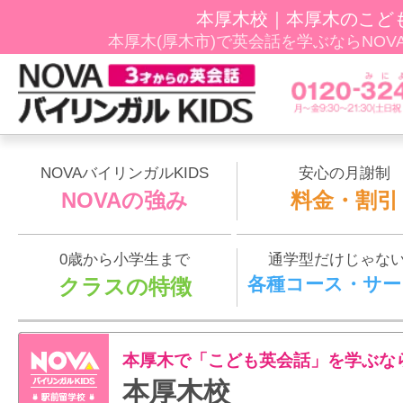
本厚木校｜本厚木のこど
本厚木(厚木市)で英会話を学ぶならNOVAﾊﾞ
NOVAバイリンガルKIDS
安心の月謝制
NOVAの強み
料金・割引
0歳から小学生まで
通学型だけじゃな
各種コース・サー
クラスの特徴
本厚木で「こども英会話」を学ぶな
本厚木校