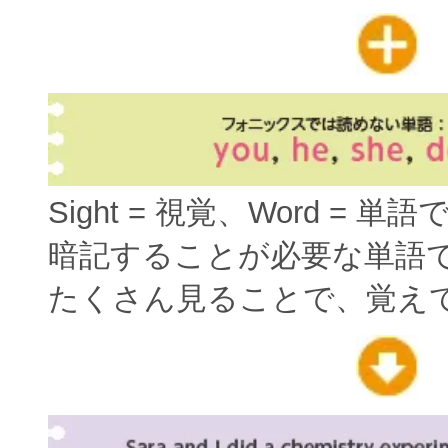
Sight = 視覚、Word = 単
暗記することが必要な単語
たくさん見ることで、覚え