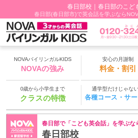
春日部校｜春日部のこど
春日部(春日部市)で英会話を学ぶならNOVAﾊ
NOVAバイリンガルKIDS
安心の月謝制
NOVAの強み
料金・割引
0歳から小学生まで
通学型だけじゃな
各種コース・サー
クラスの特徴
春日部で「こども英会話」を学ぶな
春日部校