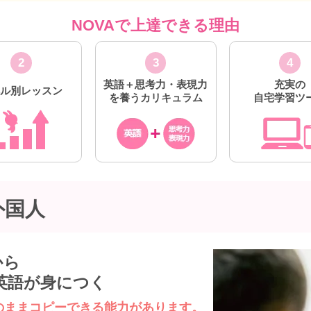
NOVAで上達できる理由
2
3
4
英語＋思考力・表現力
充実の
ベル別レッスン
を養うカリキュラム
自宅学習ツ
外国人
から
英語が身につく
のままコピーできる能力があります。