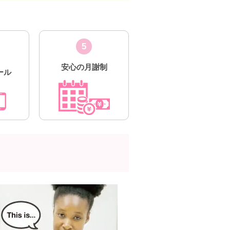
5
安心の月謝制
ール