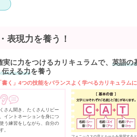
・表現力を
養う！
確実に力をつけるカリキュラムで、
英語の
・伝える力
を養う
「書く」4つの技能をバランスよく学べるカリキュラム
くさん聞き、たくさんリピー
、イントネーションを身につ
使う練習をしながら、自分の
す。
フォニックスの音とルールを学習すると