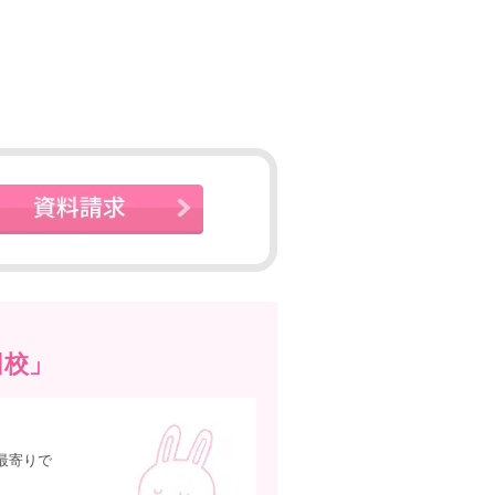
田校」
最寄りで