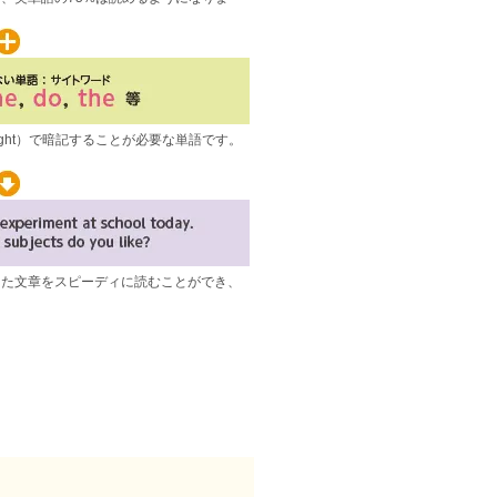
覚（sight）で暗記することが必要な単語です。
。
った文章をスピーディに読むことができ、
。