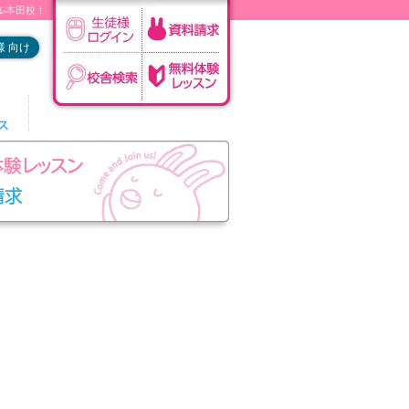
フル本田校！
 向け
ス