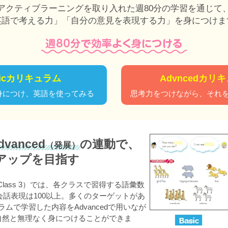
アクティブラーニングを取り入れた週80分の学習を通じて
英語で考える力」「自分の意見を表現する力」を身につけま
sicカリキュラム
Advncedカリ
身につけ、英語を使ってみる
思考力をつけながら、それ
vanced
の連動で、
（発展）
アップを目指す
～Class 3）では、各クラスで習得する語彙数
、会話表現は100以上。多くのターゲットがあ
ラムで学習した内容をAdvancedで用いなが
自然と無理なく身につけることができま