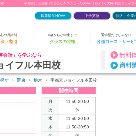
教室
宇都宮(上三川町)で英会話を学ぶならNOVAﾊﾞｲﾘﾝｶﾞﾙKIDS宇都宮ジョイ
駅前留学NOVA
中学英語
法人・企業様
安心の月謝制
0歳から小学生まで
通学型だけじゃない！
料金・割引
クラスの特徴
各種コース・サービ
英会話」を学ぶなら
ョイフル本田校
を探す
関東
栃木
宇都宮ジョイフル本田校
開校時間
月
11:50-20:50
火
休
水
11:50-20:50
木
11:50-20:50
金
休