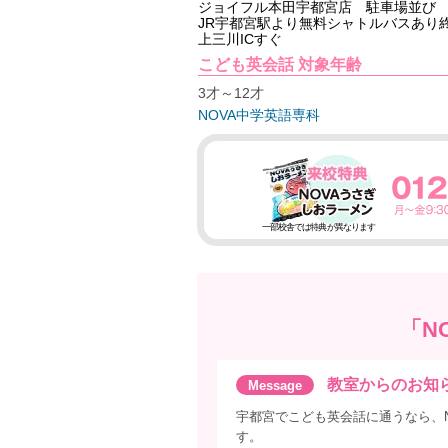
ジョイフル本田宇都宮店 駐車場並び
JR宇都宮駅より無料シャトルバスあり
上三川ICすぐ
こども英会話 対象年齢
3才～12才
NOVA中学英語専科
一部校舎では特典が異なります
「N
教室からのお知
宇都宮でこども英会話に通うなら、N
す。