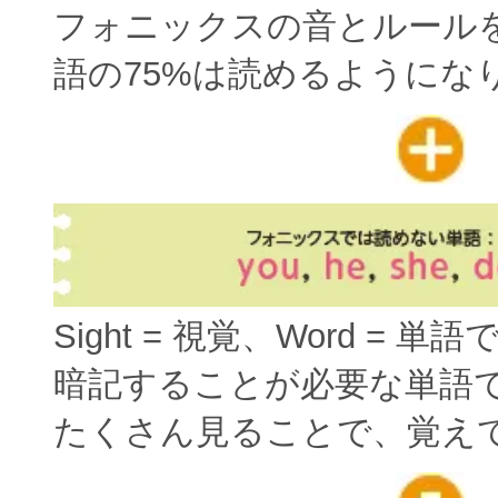
フォニックスの音とルール
語の75%は読めるようにな
Sight = 視覚、Word = 単
暗記することが必要な単語
たくさん見ることで、覚え