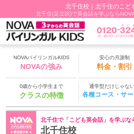
北千住校｜北千住のこど
北千住(足立区)で英会話を学ぶならNOVAﾊﾞ
NOVAバイリンガルKIDS
安心の月謝制
NOVAの強み
料金・割引
0歳から小学生まで
通学型だけじゃな
各種コース・サー
クラスの特徴
北千住で「こども英会話」を学ぶな
北千住校