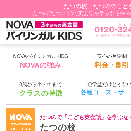
たつの校｜たつののこど
たつの(たつの市)で英会話を学ぶならNOVAﾊ
NOVAバイリンガルKIDS
安心の月謝制
NOVAの強み
料金・割引
0歳から小学生まで
通学型だけじゃな
各種コース・サー
クラスの特徴
たつので「こども英会話」を学ぶな
たつの校