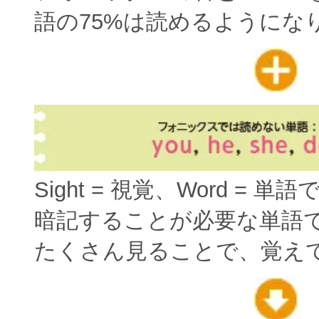
語の75%は読めるようにな
Sight = 視覚、Word = 単
暗記することが必要な単語
たくさん見ることで、覚え