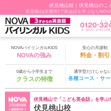
伏見桃山校｜伏見桃山のこ
伏見桃山(京都市)で英会話を学ぶならNOVAﾊﾞ
NOVAバイリンガルKIDS
安心の月謝制
NOVAの強み
料金・割引
0歳から小学生まで
通学型だけじゃな
各種コース・サー
クラスの特徴
伏見桃山で「こども英会話」を学ぶ
伏見桃山校