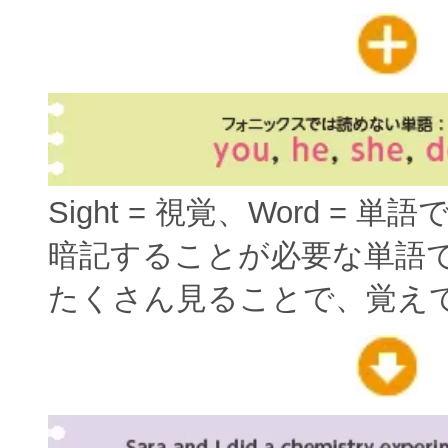
Sight = 視覚、Word = 単
暗記することが必要な単語
たくさん見ることで、覚え