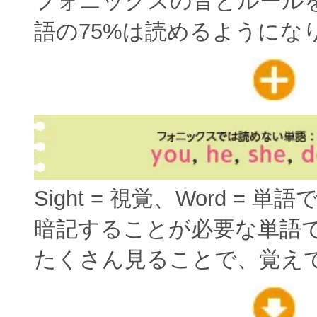
フォニックスの音とルール
語の75%は読めるようにな
Sight = 視覚、Word = 単
暗記することが必要な単語
たくさん見ることで、覚え