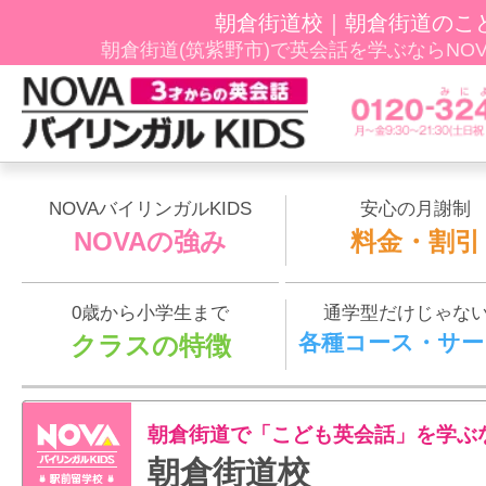
朝倉街道校｜朝倉街道のこ
朝倉街道(筑紫野市)で英会話を学ぶならNOVAﾊ
NOVAバイリンガルKIDS
安心の月謝制
NOVAの強み
料金・割引
0歳から小学生まで
通学型だけじゃな
各種コース・サー
クラスの特徴
朝倉街道で「こども英会話」を学ぶ
朝倉街道校