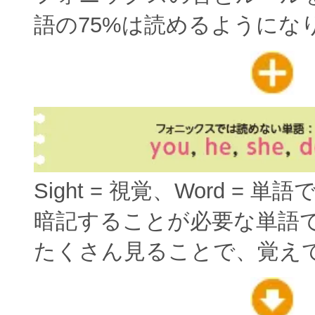
語の75%は読めるようにな
Sight = 視覚、Word = 単
暗記することが必要な単語
たくさん見ることで、覚え