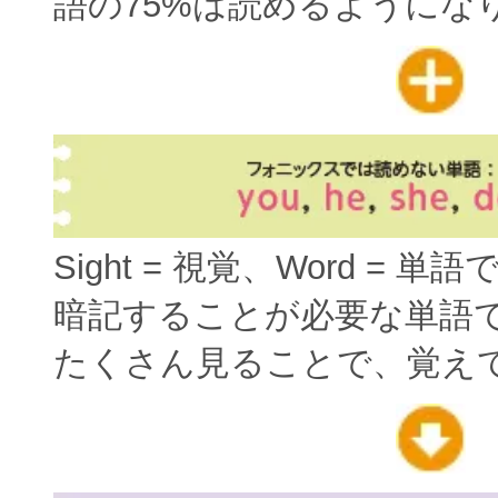
語の75%は読めるようにな
Sight = 視覚、Word = 単
暗記することが必要な単語
たくさん見ることで、覚え