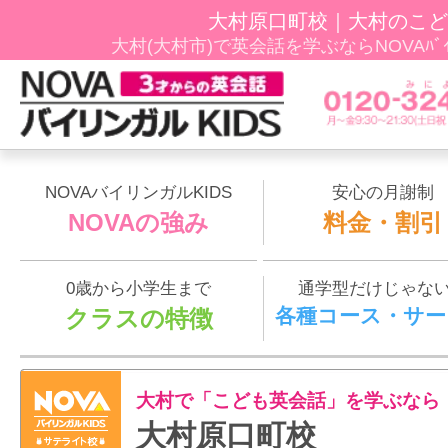
大村原口町校｜大村のこど
大村(大村市)で英会話を学ぶならNOVAﾊﾞｲ
NOVAバイリンガルKIDS
安心の月謝制
NOVAの強み
料金・割引
0歳から小学生まで
通学型だけじゃな
各種コース・サー
クラスの特徴
大村で「こども英会話」を学ぶなら
大村原口町校