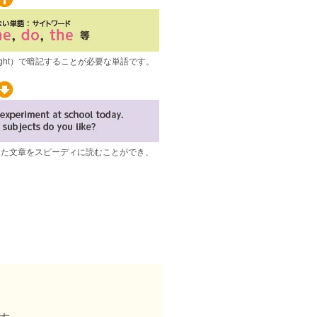
覚（sight）で暗記することが必要な単語です。
。
った文章をスピーディに読むことができ、
。
、