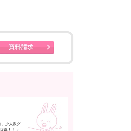
別。少人数グ
性抜群！！マ