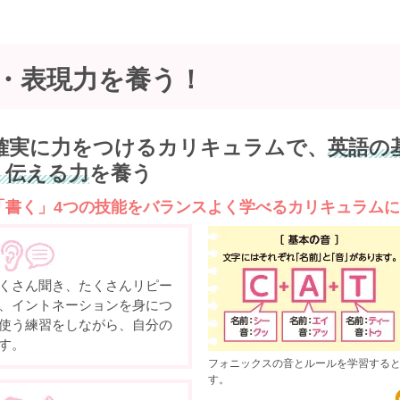
・表現力を
養う！
確実に力をつけるカリキュラムで、
英語の
・伝える力
を養う
「書く」4つの技能をバランスよく学べるカリキュラム
くさん聞き、たくさんリピー
、イントネーションを身につ
使う練習をしながら、自分の
す。
フォニックスの音とルールを学習すると
す。