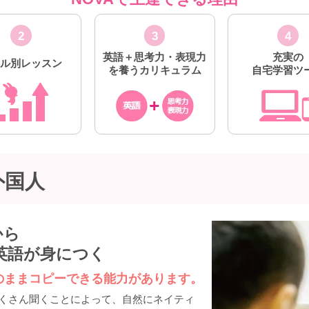
2
3
4
英語＋思考力・表現力
充実の
ベル別レッスン
を養うカリキュラム
自宅学習ツ
外国人
から
英語が身につく
のままコピーできる能力があります。
くさん聞くことによって、自然にネイティ