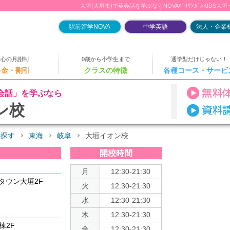
大垣(大垣市)で英会話を学ぶならNOVAﾊﾞｲﾘﾝｶﾞﾙKIDS大
駅前留学NOVA
中学英語
法人・企業様
安心の月謝制
0歳から小学生まで
通学型だけじゃない！
料金・割引
クラスの特徴
各種コース・サービ
会話」を学ぶなら
ン校
を探す
東海
岐阜
大垣イオン校
開校時間
月
12:30-21:30
タウン大垣2F
火
12:30-21:30
水
12:30-21:30
木
12:30-21:30
棟2F
金
12:30-21:30