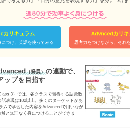
英語で考える力」「自分の意見を表現する力」を身につけま
sicカリキュラム
Advncedカリ
身につけ、英語を使ってみる
思考力をつけながら、それ
vanced
の連動で、
（発展）
アップを目指す
～Class 3）では、各クラスで習得する語彙数
、会話表現は100以上。多くのターゲットがあ
ラムで学習した内容をAdvancedで用いなが
自然と無理なく身につけることができま