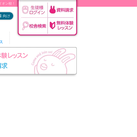
垣イオン校！
 向け
ス