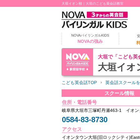
大垣イオン校｜大垣のこども英会話教室
NOVAバイリンガルKIDS
NOVAの強み
大垣で「こども英
大垣イオ
こども英会話TOP
英会話スクール
スクール情報
住所・電話番号
岐阜県大垣市三塚町丹瀬463-1 イオン
0584-83-8730
アクセス
イオンタウン大垣(旧ロックシティ)East