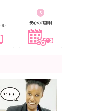
5
安心の月謝制
ール