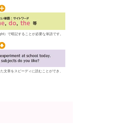
覚（sight）で暗記することが必要な単語です。
。
った文章をスピーディに読むことができ、
。