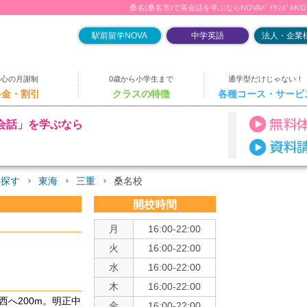
桑名(桑名市)で英会話を学ぶならNOVAﾊﾞｲﾘﾝｶﾞﾙKI
駅前留学NOVA
中学英語
法人・企業様
安心の月謝制
0歳から小学生まで
通学型だけじゃない！
料金・割引
クラスの特徴
各種コース・サービ
会話」を学ぶなら
を探す
東海
三重
桑名校
開校時間
月
16:00-22:00
火
16:00-22:00
水
16:00-22:00
木
16:00-22:00
西へ200m。明正中
金
16:00-22:00