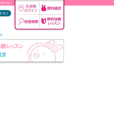
DS桑名校！
 向け
ス