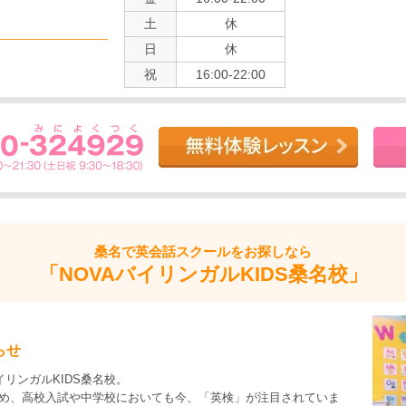
土
休
日
休
祝
16:00-22:00
桑名で
英会話スクールをお探しなら
「NOVAバイリンガルKIDS桑名校」
らせ
リンガルKIDS桑名校。
はじめ、高校入試や中学校においても今、「英検」が注目されていま