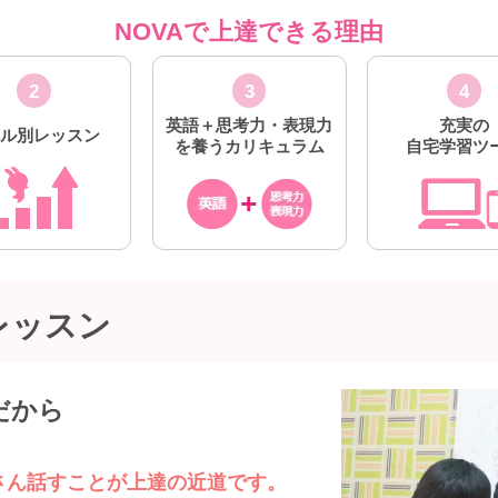
NOVAで上達できる理由
2
3
4
英語＋思考力・表現力
充実の
ベル別レッスン
を養うカリキュラム
自宅学習ツ
レッスン
だから
く
さん話すことが上達の近道です。