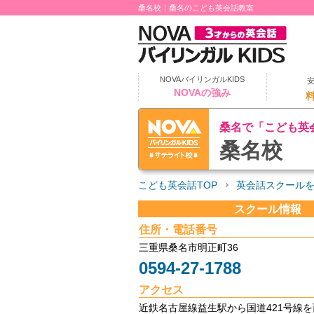
桑名校｜桑名のこども英会話教室
NOVAバイリンガルKIDS
NOVAの強み
桑名で「こども英
桑名校
こども英会話TOP
英会話スクール
スクール情報
住所・電話番号
三重県桑名市明正町36
0594-27-1788
アクセス
近鉄名古屋線益生駅から国道421号線を