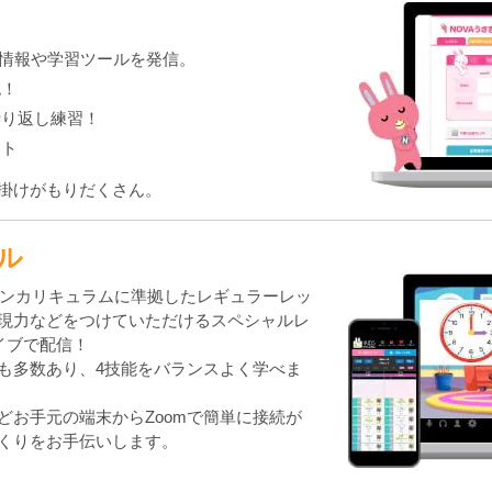
々な情報や学習ツールを発信。
認！
繰り返し練習！
ート
掛けがもりだくさん。
ネル
ッスンカリキュラムに準拠したレギュラーレッ
現力などをつけていただけるスペシャルレ
イブで配信！
も多数あり、4技能をバランスよく学べま
どお手元の端末からZoomで簡単に接続が
くりをお手伝いします。