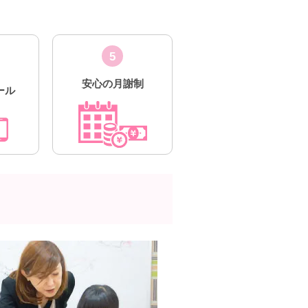
5
安心の月謝制
ール