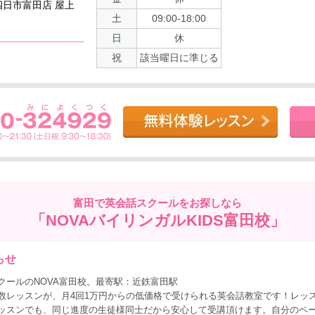
四日市富田店 屋上
土
09:00-18:00
日
休
祝
該当曜日に準じる
富田で
英会話スクールをお探しなら
「NOVAバイリンガルKIDS富田校」
らせ
クールのNOVA富田校。最寄駅：近鉄富田駅
数レッスンが、月4回1万円からの低価格で受けられる英会話教室です！レッス
ッスンでも、同じ進度の生徒様同士だから安心して受講頂けます。自分のペ