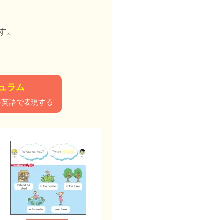
、
す。
キュラム
を英語で表現する