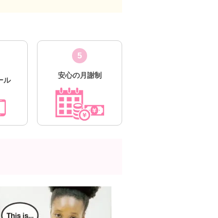
5
安心の月謝制
ール