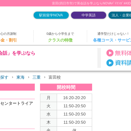
富田(四日市市)で英会話を学ぶならNOVAﾊﾞｲﾘﾝｶﾞﾙKI
駅前留学NOVA
中学英語
法人・企業様
安心の月謝制
0歳から小学生まで
通学型だけじゃない！
料金・割引
クラスの特徴
各種コース・サービ
会話」を学ぶなら
を探す
東海
三重
富田校
開校時間
月
16:20-20:20
ーセンタートライア
火
11:50-20:50
水
11:50-20:50
木
11:50-20:50
金
休