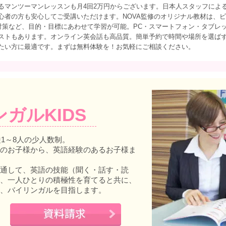
るマンツーマンレッスンも月4回2万円からございます。日本人スタッフによ
心者の方も安心してご受講いただけます。NOVA監修のオリジナル教材は、
®対策など、目的・目標にあわせて学習が可能。PC・スマートフォン・タブレ
ストもあります。オンライン英会話も高品質。簡単予約で時間や場所を選ば
たい方に最適です。まずは無料体験を！お気軽にご相談ください。
ンガルKIDS
徒1～8人の少人数制。
のお子様から、英語経験のあるお子様ま
通して、英語の技能（聞く・話す・読
、一人ひとりの積極性を育てると共に、
、バイリンガルを目指します。