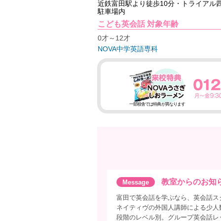
近鉄富田駅より徒歩10分・トライアル
駐車場内
こども英会話 対象年齢
0才～12才
NOVA中学英語専科
一部校舎では特典が異なります
教室からのお知
富田で英会話を学ぶなら、英会話ス
ネイティヴの外国人講師による少人
段階のレベル別。グループ英会話レ