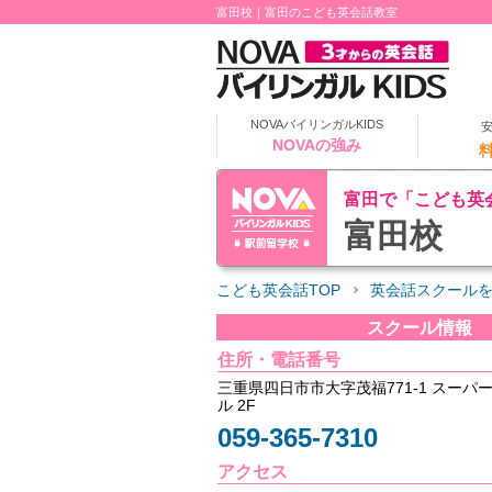
富田校｜富田のこども英会話教室
NOVAバイリンガルKIDS
NOVAの強み
富田で「こども英
富田校
こども英会話TOP
英会話スクール
スクール情報
住所・電話番号
三重県四日市市大字茂福771-1 スーパ
ル 2F
059-365-7310
アクセス