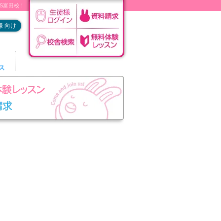
DS富田校！
 向け
ス