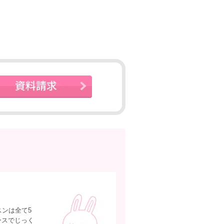
ンは全て5
ースでじっく