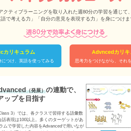
アクティブラーニングを取り入れた週80分の学習を通じて
英語で考える力」「自分の意見を表現する力」を身につけま
sicカリキュラム
Advncedカリ
身につけ、英語を使ってみる
思考力をつけながら、それ
vanced
の連動で、
（発展）
アップを目指す
～Class 3）では、各クラスで習得する語彙数
、会話表現は100以上。多くのターゲットがあ
ラムで学習した内容をAdvancedで用いなが