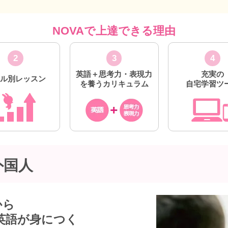
NOVAで上達できる理由
2
3
4
英語＋思考力・表現力
充実の
ベル別レッスン
を養うカリキュラム
自宅学習ツ
外国人
から
英語が身につく