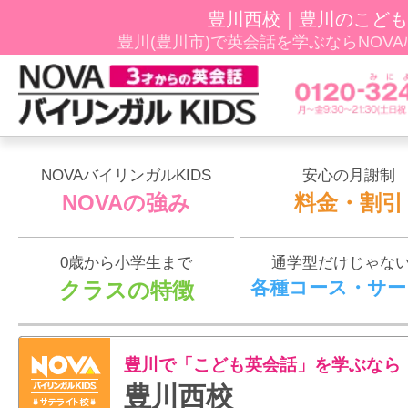
豊川西校｜豊川のこども
豊川(豊川市)で英会話を学ぶならNOVAﾊﾞ
NOVAバイリンガルKIDS
安心の月謝制
NOVAの強み
料金・割引
0歳から小学生まで
通学型だけじゃな
各種コース・サー
クラスの特徴
豊川で「こども英会話」を学ぶなら
豊川西校