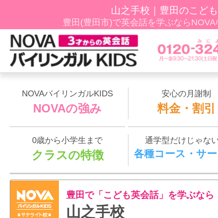
山之手校｜豊田のこども
豊田(豊田市)で英会話を学ぶならNOVAﾊﾞ
NOVAバイリンガルKIDS
安心の月謝制
NOVAの強み
料金・割引
0歳から小学生まで
通学型だけじゃな
各種コース・サー
クラスの特徴
豊田で「こども英会話」を学ぶなら
山之手校