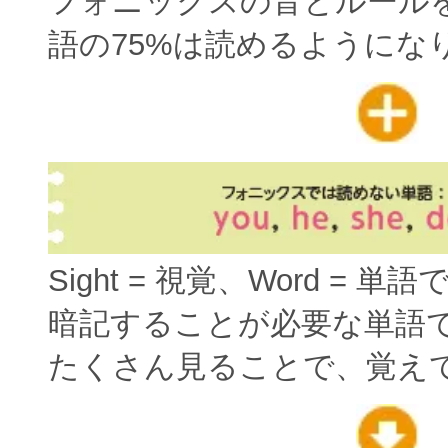
フォニックスの音とルール
語の75%は読めるようにな
Sight = 視覚、Word = 単
暗記することが必要な単語
たくさん見ることで、覚え