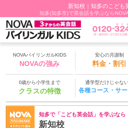
新知校｜知多のこども
知多(知多市)で英会話を学ぶならNOVAﾊﾞ
NOVAバイリンガルKIDS
安心の月謝制
NOVAの強み
料金・割引
0歳から小学生まで
通学型だけじゃな
各種コース・サー
クラスの特徴
知多で「こども英会話」を学ぶなら
新知校