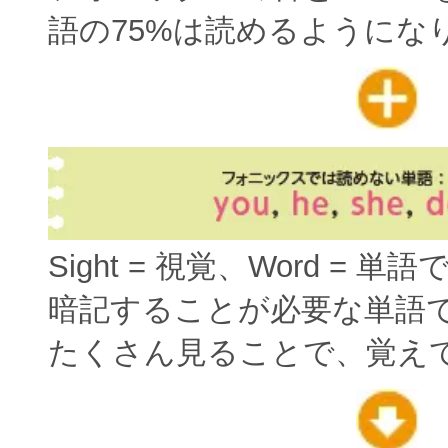
語の75%は読めるようにな
Sight = 視覚、Word = 単
暗記することが必要な単語
たくさん見ることで、覚え