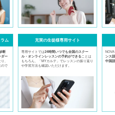
ュラム
充実の生徒様専用サイト
診断
専用サイトでは
24時間いつでも全国のスクー
NOV
ーダー
ル・オンラインレッスンの予約ができる
ことは
ンス
なり、
もちろん、「MYカルテ」でレッスンの振り返り
中国
むので
や学習方法も確認いただけます。