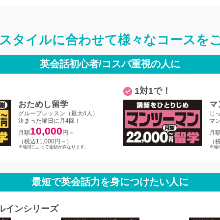
スタイルに合わせて
様々なコースを
英会話初心者/コスパ重視の人に
1対1で！
おためし留学
マ
グループレッスン（最大4人）
じ
決まった曜日に月4回！
マ
10,000
月額
円～
月
（税込11,000円～）
（税
※地域によって金額が異なります。
※地
最短で英会話力を身につけたい人に
ルインシリーズ