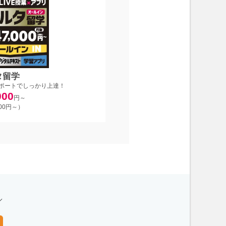
タ留学
ポートでしっかり上達！
000
円～
700円～）