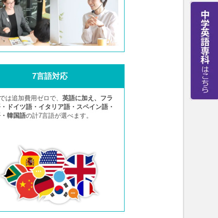
7言語対応
Aでは追加費用ゼロで、
英語に加え、フラ
語・ドイツ語・イタリア語・スペイン語・
語・韓国語
の計7言語が選べます。