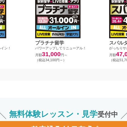
プラチナ留学
スパル
ルイン！
パワーアップしてリニューアル！
がっちりサ
31,000
47,
月額
円～
月額
（税込34,100円～）
（税込51,
無料体験レッスン・見学
受付中