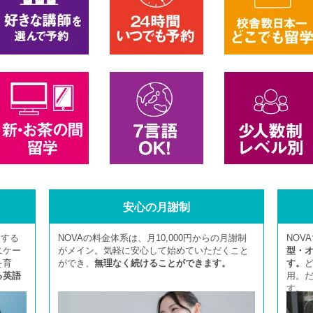
安心の月謝制
とする
NOVAの料金体系は、月10,000円からの月謝制
NOV
ニケー
がメイン。気軽に安心して始めていただくこと
型・
を育
ができ、
無理なく続けることができます。
す。
る英語
用。
す。