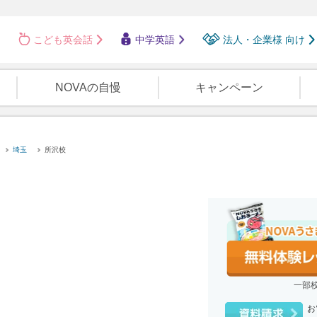
こども英会話
中学英語
法人・企業様 向け
NOVAの自慢
キャンペーン
埼玉
所沢校
一部
お