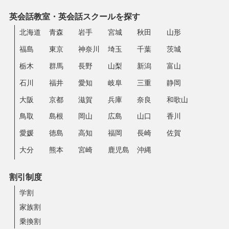
英会話教室・英会話スクールを探す
北海道
青森
岩手
宮城
秋田
山形
福島
東京
神奈川
埼玉
千葉
茨城
栃木
群馬
長野
山梨
新潟
富山
石川
福井
愛知
岐阜
三重
静岡
大阪
京都
滋賀
兵庫
奈良
和歌山
鳥取
島根
岡山
広島
山口
香川
愛媛
徳島
高知
福岡
長崎
佐賀
大分
熊本
宮崎
鹿児島
沖縄
割引制度
学割
家族割
乗換割