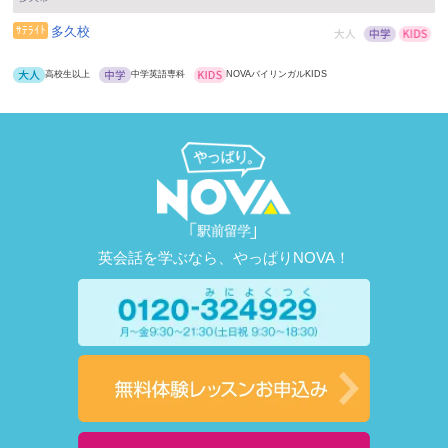
多久校
高校生以上
中学英語専科
NOVAバイリンガルKIDS
英会話を学ぶなら、やっぱりNOVA！