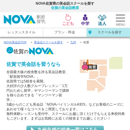
NOVA佐賀県の英会話スクールを探す
佐賀の英会話教室
レッスンスタイル
プラン・料金
スクールを探す
NOVA英会話TOP
英会話スクールを探す
九州
佐賀
佐賀
の
佐賀で英会話を習うなら
全国最大級の校舎数を誇る英会話教室、
「駅前留学NOVA」。
佐賀県では5校舎を展開。
大好評の少人数グループレッスン「1万
円おためし留学」やマンツーマンで講師
を独り占めできる「マンツーマン留
学」、
3歳からのこども英会話「NOVAバイリンガルKIDS」などお客様のニーズに
あわせて様々なコースをご用意しております。
無料体験レッスンも受付中。スクールにお越し頂くだけでもらえる来校特典
もございます。まずはお気軽にお近くの校舎までお越しください！