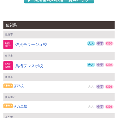
佐賀県
佐賀市
佐賀モラージュ校
鳥栖市
鳥栖フレスポ校
唐津市
唐津校
伊万里市
伊万里校
多久市