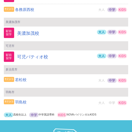
各務原西校
美濃加茂市
美濃加茂校
可児市
可児パティオ校
多治見市
若松校
羽島市
羽島校
高校生以上
中学英語専科
NOVAバイリンガルKIDS