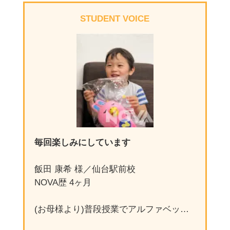
復習し、英単語は数ページでも毎晩必ず
えください。
STUDENT VOICE
チェックすることを徹底。試験1か月前
(保護者様) 英語が話せることで子供の視
からは、筆記とリスニングを毎日交互に
野が大きく広がると思い、幼少期から英
解くトレーニングに取り組んでいまし
語に触れる環境を作ってきました。小学
た。
生になり、英会話力を向上させようと
NBKに通わせることにしました。
質問⑤：M様は合格した時、どんな気持
ちでした？
質問：2、実際に里沙様が通われていか
飛び上がるくらい嬉しかったです。２次
がでしたか？
試験合格の文字が見えたとき、無意識に
(保護者様) ますます英語が好きになり、
母と踊っていました(笑)
積極的に英語検定に挑戦し、英語のスピ
毎回楽しみにしています
ーチコンテストにも参加するようになり
質問⑥：次の目標はありますか？
ました。
飯田 康希 様／仙台駅前校
（保護者様）学習の習慣がついているの
NOVA歴 4ヶ月
で継続して英検®の次の級の取得に向け
て頑張って欲しいです。（M様）英語を
質問：3、スピーチコンテストでは見事
(お母様より)普段授業でアルファベット
通じて色々な分野に触れていければいい
に1位！ 参加されたきっかけは？
を見たり英語を聞いたりしていることに