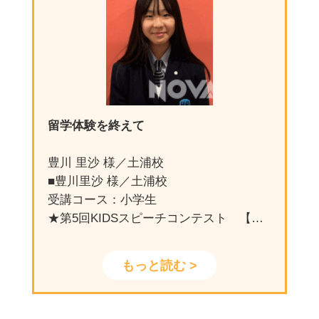
質問②：実際に通わせて、M様の英語力
UPの実感や変化をお教えください
（保護者様）街中で見かける英文の意味
や旅行先の外国人が話す言葉が理解でき
るようになっており、本人は勉強の成果
を感じて嬉しそうです。
留学体験を終えて
質問③：M様に質問です。NBKの魅力・
豊川 里沙 様／土浦校
好きなところをお教えくれますか？
■豊川里沙 様／土浦校
（M様）教室長が優しく、分かりやすい
受講コース：小学生
アドバイスをくれるところです。
★第5回KIDSスピーチコンテスト 【小
学生の部】宮城会場1位
質問④：見事10歳で英検®2級に合格。対
★2024年8月バンクーバー・サマーキャ
もっと読む >
策として取り組んだことをお教えくださ
ンプコースに参加
い
NOVAで学んだ箇所は、次週までに必ず
質問：1、NBKに入学された理由をお教