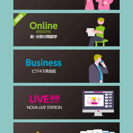
質問：5、優勝特典で行かれたバンクー
バーのサマーキャンプはいかがでした
か？
(里沙様) 知り合った中南米の人達は、男
女問わずみんなフレンドリーでとても楽
しい人ばかりでした。他にも韓国人や台
湾人の子とも仲良くなり、たくさん友達
ができたことが一番嬉しかったです。食
事は甘い物ばかり食べていた気がしま
す…。将来は英語を活かした仕事に就き
たいと思いました。
(保護者様) 今回のサマーキャンプは語学
学習とアクティビティがある語学留学プ
ログラムでしたが、勉強中心の留学にも
興味を持つようになりました。 今回の経
験を経て、さらに英語力を高めて将来は