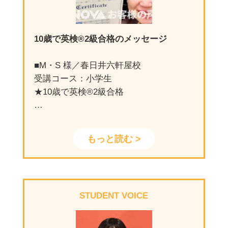
10歳で英検®2級合格のメッセージ
■M・S 様／春日井六軒屋校
受講コース：小学生
★10歳で英検®2級合格
質問①：NBKに入会するきっかけ・理由
をお教えください
もっと読む >
（保護者様）将来、英語に苦手意識を持
たないよう、低学年から英語に触れさせ
たくて家に近い英会話教室を探していま
した。複数候補がありましたが、NBKに
STUDENT VOICE
体験入学させたところ、先生の「否定せ
ずに褒めて伸ばす」の方針がわが子に合
ってそうだと思い、入学を決めました。