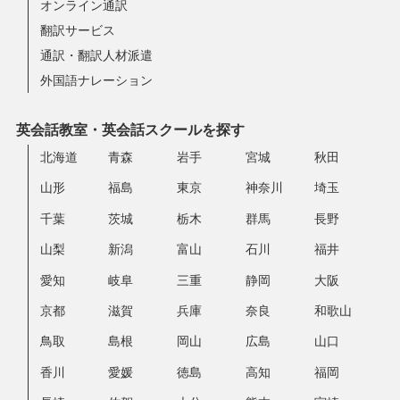
オンライン通訳
翻訳サービス
通訳・翻訳人材派遣
外国語ナレーション
英会話教室・英会話スクールを探す
北海道
青森
岩手
宮城
秋田
山形
福島
東京
神奈川
埼玉
千葉
茨城
栃木
群馬
長野
山梨
新潟
富山
石川
福井
愛知
岐阜
三重
静岡
大阪
京都
滋賀
兵庫
奈良
和歌山
鳥取
島根
岡山
広島
山口
香川
愛媛
徳島
高知
福岡