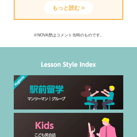
なと思います！
里沙さんのスピーチの様子はこちら >>
より、これは英語だと分かってきている
もっと読む >
(保護者様) 教室で夏休みの宿題としてス
ようで、ついこの間はコップの発音を直
ピーチコンテストのスピーチを考えるよ
されました。最近はよくこれは英語でな
う指導を受けました。大勢の前で、英語
んて言うの？聞いてきます。体を動かし
のスピーチを行うのは大変良い機会だと
ながらレッスンもするので毎回楽しみに
※NOVA歴はコメント当時のものです。
思い、 結果はともかく全力で取り組み、
しています。
大きく成長してくれればいいなと。優勝
は「まさか」でしたが、とても感動しま
した。
質問：4、里沙さん、NBKはいかがです
か？ 優勝した時の感想は？
(里沙様) 先生が優しくて、先生との会話
もすごく楽しいです。スピーチコンテス
トで優勝した瞬間は、すごく嬉しかった
です。何度もスピーチの練習をして良か
ったと思いました。