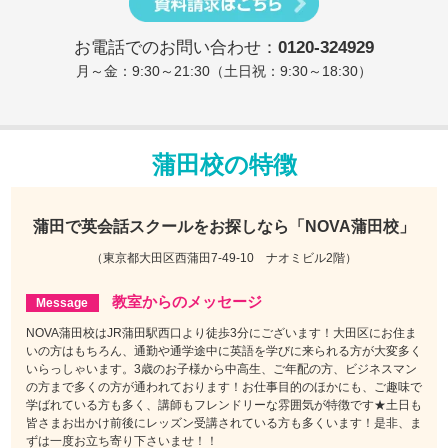
お電話でのお問い合わせ：
0120-324929
月～金：9:30～21:30（土日祝：9:30～18:30）
蒲田校の特徴
蒲田で
英会話スクールをお探しなら
「NOVA蒲田校」
（東京都大田区西蒲田7-49-10 ナオミビル2階）
教室からのメッセージ
NOVA蒲田校はJR蒲田駅西口より徒歩3分にございます！大田区にお住ま
いの方はもちろん、通勤や通学途中に英語を学びに来られる方が大変多く
いらっしゃいます。3歳のお子様から中高生、ご年配の方、ビジネスマン
の方まで多くの方が通われております！お仕事目的のほかにも、ご趣味で
学ばれている方も多く、講師もフレンドリーな雰囲気が特徴です★土日も
皆さまお出かけ前後にレッズン受講されている方も多くいます！是非、ま
ずは一度お立ち寄り下さいませ！！