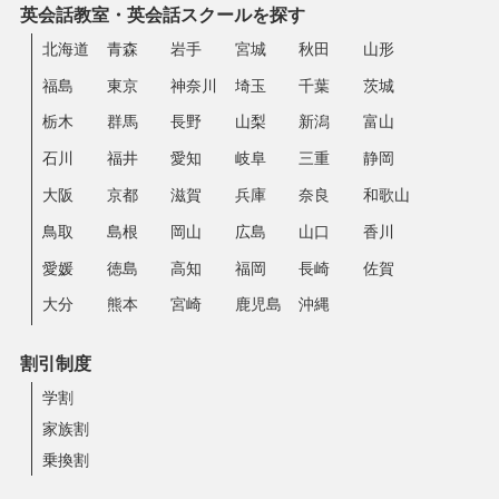
英会話教室・英会話スクールを探す
北海道
青森
岩手
宮城
秋田
山形
福島
東京
神奈川
埼玉
千葉
茨城
栃木
群馬
長野
山梨
新潟
富山
石川
福井
愛知
岐阜
三重
静岡
大阪
京都
滋賀
兵庫
奈良
和歌山
鳥取
島根
岡山
広島
山口
香川
愛媛
徳島
高知
福岡
長崎
佐賀
大分
熊本
宮崎
鹿児島
沖縄
割引制度
学割
家族割
乗換割