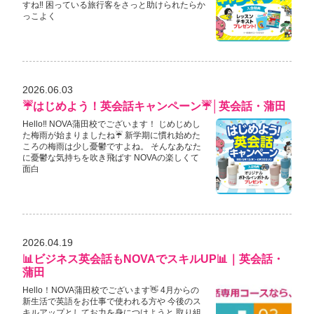
すね‼ 困っている旅行客をさっと助けられたらか
っこよく
2026.06.03
☔はじめよう！英会話キャンペーン☔│英会話・蒲田
Hello‼ NOVA蒲田校でございます！ じめじめし
た梅雨が始まりましたね☔ 新学期に慣れ始めた
ころの梅雨は少し憂鬱ですよね。 そんなあなた
に憂鬱な気持ちを吹き飛ばす NOVAの楽しくて
面白
2026.04.19
📊ビジネス英会話もNOVAでスキルUP📊｜英会話・
蒲田
Hello！NOVA蒲田校でございます👋 4月からの
新生活で英語をお仕事で使われる方や 今後のス
キルアップとしてお力を身につけようと 取り組