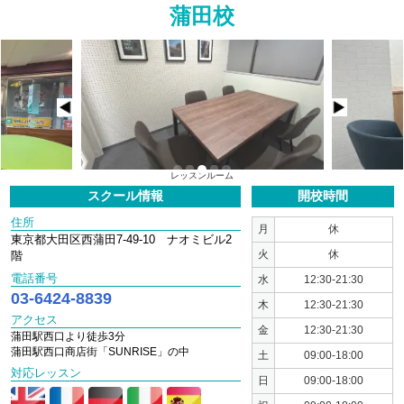
蒲田校
1
2
3
4
5
レッスンルーム
スクール情報
開校時間
住所
月
休
東京都大田区西蒲田7-49-10 ナオミビル2
火
休
階
電話番号
水
12:30-21:30
03-6424-8839
木
12:30-21:30
アクセス
金
12:30-21:30
蒲田駅西口より徒歩3分
蒲田駅西口商店街「SUNRISE」の中
土
09:00-18:00
対応レッスン
日
09:00-18:00