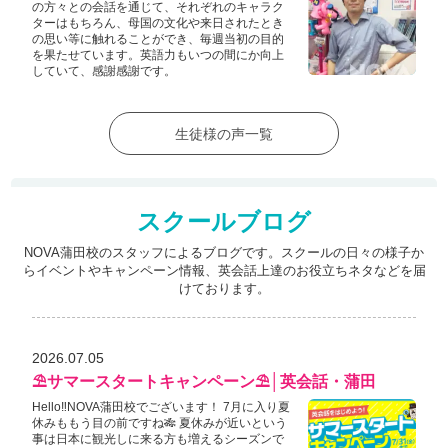
の方々との会話を通じて、それぞれのキャラク
ターはもちろん、母国の文化や来日されたとき
の思い等に触れることができ、毎週当初の目的
を果たせています。英語力もいつの間にか向上
していて、感謝感謝です。
生徒様の声一覧
スクールブログ
NOVA蒲田校のスタッフによるブログです。スクールの日々の様子か
らイベントやキャンペーン情報、
英会話上達のお役立ちネタなどを届
けております。
2026.07.05
⛱️サマースタートキャンペーン⛱️│英会話・蒲田
Hello‼NOVA蒲田校でございます！ 7月に入り夏
休みももう目の前ですね🎋 夏休みが近いという
事は日本に観光しに来る方も増えるシーズンで