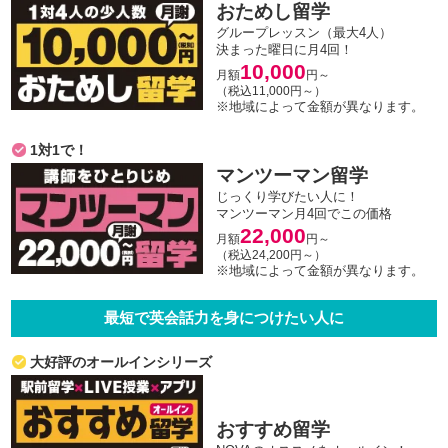
おためし留学
グループレッスン（最大4人）
決まった曜日に月4回！
10,000
月額
円～
（税込11,000円～）
※地域によって金額が異なります。
1対1で！
マンツーマン留学
じっくり学びたい人に！
マンツーマン月4回でこの価格
22,000
月額
円～
（税込24,200円～）
※地域によって金額が異なります。
最短で英会話力を身につけたい人に
大好評のオールインシリーズ
おすすめ留学