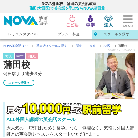
NOVA蒲田校｜蒲田の英会話教室
蒲田(大田区)で英会話を学ぶならNOVA蒲田校！
レッスンスタイル
プラン・料金
スクールを探す
NOVA英会話TOP
英会話スクールを探す
関東
東京
23区
蒲田校
(update：2026/4/20)
大人
中学
KIDS
蒲田校
蒲田駅より徒歩３分
スクール情報▼
ALL外国人講師の英会話スクール
大人気の「1万円おためし留学」なら、無理なく、気軽に
外国人講
師との英会話レッスンをスタートいただけます。