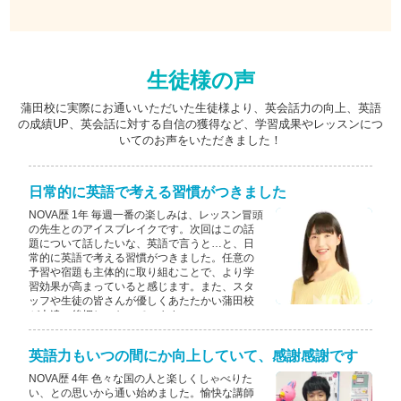
生徒様の声
蒲田校に実際にお通いいただいた生徒様より、英会話力の向上、英語
の成績UP、英会話に対する自信の獲得など、学習成果やレッスンにつ
いてのお声をいただきました！
日常的に英語で考える習慣がつきました
NOVA歴 1年 毎週一番の楽しみは、レッスン冒頭
の先生とのアイスブレイクです。次回はこの話
題について話したいな、英語で言うと…と、日
常的に英語で考える習慣がつきました。任意の
予習や宿題も主体的に取り組むことで、より学
習効果が高まっていると感じます。また、スタ
ッフや生徒の皆さんが優しくあたたかい蒲田校
が上達の後押しになっています♪
英語力もいつの間にか向上していて、感謝感謝です
NOVA歴 4年 色々な国の人と楽しくしゃべりた
い、との思いから通い始めました。愉快な講師