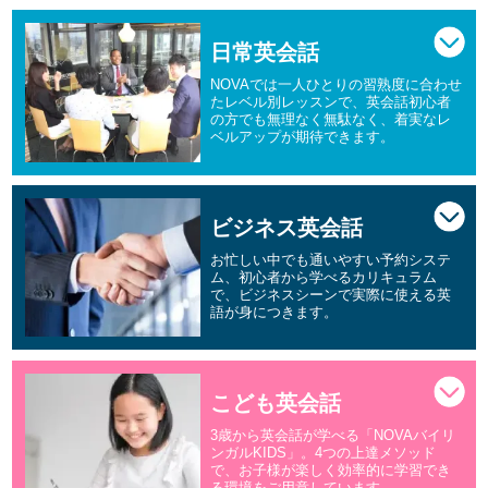
日常英会話
NOVAでは一人ひとりの習熟度に合わせ
たレベル別レッスンで、英会話初心者
の方でも無理なく無駄なく、着実なレ
ベルアップが期待できます。
ビジネス英会話
お忙しい中でも通いやすい予約システ
ム、初心者から学べるカリキュラム
で、ビジネスシーンで実際に使える英
語が身につきます。
こども英会話
3歳から英会話が学べる「NOVAバイリ
ンガルKIDS」。4つの上達メソッド
で、お子様が楽しく効率的に学習でき
る環境をご用意しています。