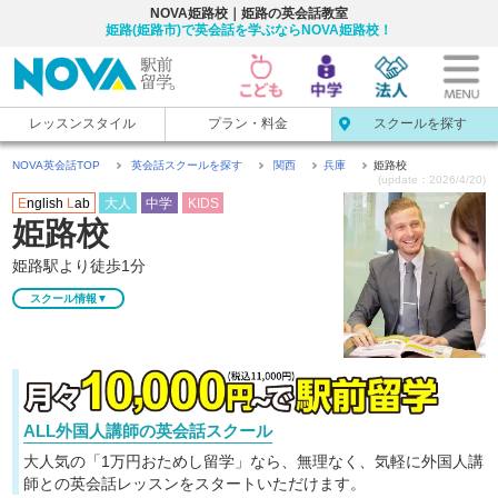
NOVA姫路校｜姫路の英会話教室
姫路(姫路市)で英会話を学ぶならNOVA姫路校！
レッスンスタイル
プラン・料金
スクールを探す
NOVA英会話TOP
英会話スクールを探す
関西
兵庫
姫路校
(update：2026/4/20)
E
nglish
L
ab
大人
中学
KIDS
姫路校
姫路駅より徒歩1分
スクール情報▼
ALL外国人講師の英会話スクール
大人気の「1万円おためし留学」なら、無理なく、気軽に
外国人講
師との英会話レッスンをスタートいただけます。