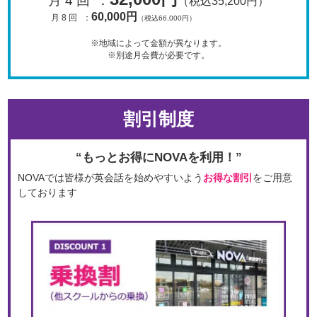
月 4 回
：
（税込35,200円）
60,000円
月 8 回
：
（税込66,000円）
※地域によって金額が異なります。
※別途月会費が必要です。
割引制度
“もっとお得にNOVAを利用！”
NOVAでは皆様が英会話を始めやすいよう
お得な割引
をご用意
しております