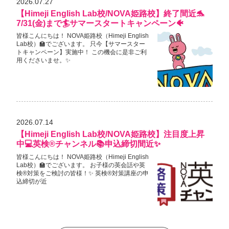
2026.07.27
【Himeji English Lab校/NOVA姫路校】終了間近🐬
7/31(金)まで🏄サマースタートキャンペーン🐠
皆様こんにちは！ NOVA姫路校（Himeji English
Lab校）🏫でございます。 只今【サマースター
トキャンペーン】実施中！ この機会に是非ご利
用くださいませ。✨
2026.07.14
【Himeji English Lab校/NOVA姫路校】注目度上昇
中💻英検®チャンネル📚申込締切間近✨
皆様こんにちは！ NOVA姫路校（Himeji English
Lab校）🏫でございます。 お子様の英会話や英
検®対策をご検討の皆様！✨ 英検®対策講座の申
込締切が近