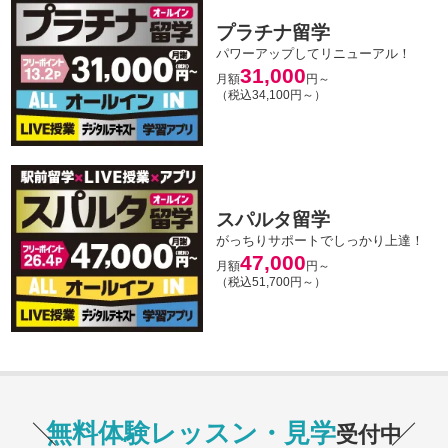
プラチナ留学
パワーアップしてリニューアル！
31,000
月額
円～
（税込34,100円～）
スパルタ留学
がっちりサポートでしっかり上達！
47,000
月額
円～
（税込51,700円～）
無料体験レッスン・見学
受付中