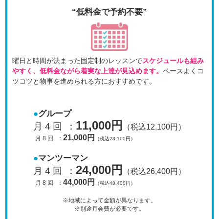
“低料金で予約不要”
曜日と時間が決まった固定制のレッスンで
スケジュールも
組み
やすく、低料金ながら着実な上達が見込めます。
ペースよくコ
ツコツと物事を進められる方におすすめです。
グループ
11,000円
月 4 回
：
（税込12,100円）
21,000円
月 8 回
：
（税込23,100円）
マンツーマン
24,000円
月 4 回
：
（税込26,400円）
44,000円
月 8 回
：
（税込48,400円）
※地域によって金額が異なります。
※別途月会費が必要です。