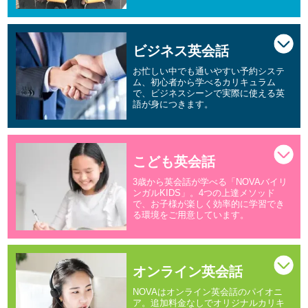
ビジネス英会話
お忙しい中でも通いやすい予約システ
ム、初心者から学べるカリキュラム
で、ビジネスシーンで実際に使える英
語が身につきます。
こども英会話
3歳から英会話が学べる「NOVAバイリ
ンガルKIDS」。4つの上達メソッド
で、お子様が楽しく効率的に学習でき
る環境をご用意しています。
オンライン英会話
NOVAはオンライン英会話のパイオニ
ア。追加料金なしでオリジナルカリキ