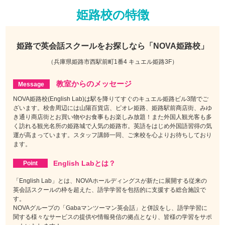
姫路校の特徴
姫路で
英会話スクールをお探しなら
「NOVA姫路校」
（兵庫県姫路市西駅前町1番4 キュエル姫路3F）
教室からのメッセージ
NOVA姫路校(English Lab)は駅を降りてすぐのキュエル姫路ビル3階でご
ざいます。校舎周辺には山陽百貨店、ピオレ姫路、姫路駅前商店街、みゆ
き通り商店街とお買い物やお食事もお楽しみ放題！また外国人観光客も多
く訪れる観光名所の姫路城で人気の姫路市。英語をはじめ外国語習得の気
運が高まっています。スタッフ講師一同、ご来校を心よりお待ちしており
ます。
English Labとは？
「English Lab」とは、NOVAホールディングスが新たに展開する従来の
英会話スクールの枠を超えた、語学学習を包括的に支援する総合施設で
す。
NOVAグループの「Gabaマンツーマン英会話」と併設をし、語学学習に
関する様々なサービスの提供や情報発信の拠点となり、皆様の学習をサポ