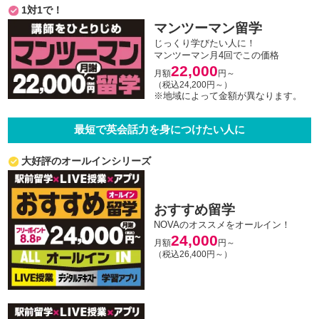
1対1で！
マンツーマン留学
じっくり学びたい人に！
マンツーマン月4回でこの価格
22,000
月額
円～
（税込24,200円～）
※地域によって金額が異なります。
最短で英会話力を身につけたい人に
大好評のオールインシリーズ
おすすめ留学
NOVAのオススメをオールイン！
24,000
月額
円～
（税込26,400円～）