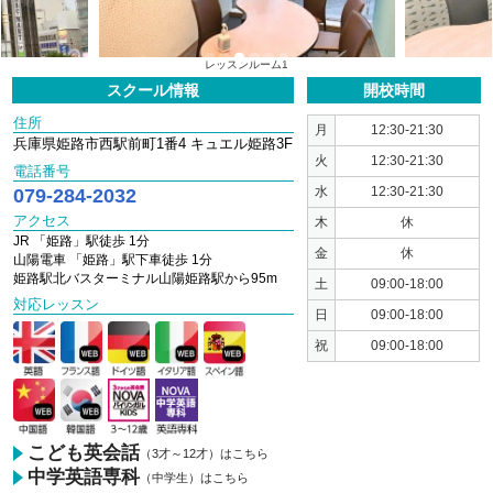
1
2
3
4
5
6
レッスンルーム1
スクール情報
開校時間
住所
月
12:30-21:30
兵庫県姫路市西駅前町1番4 キュエル姫路3F
火
12:30-21:30
電話番号
079-284-2032
水
12:30-21:30
アクセス
木
休
JR 「姫路」駅徒歩 1分
金
休
山陽電車 「姫路」駅下車徒歩 1分
姫路駅北バスターミナル山陽姫路駅から95m
土
09:00-18:00
対応レッスン
日
09:00-18:00
祝
09:00-18:00
こども英会話
（3才～12才）はこちら
中学英語専科
（中学生）はこちら