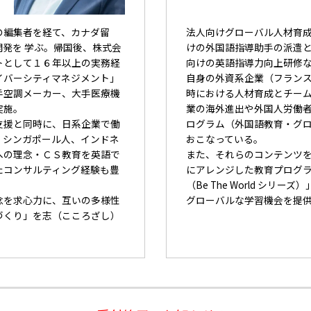
の編集者を経て、カナダ留
法人向けグローバル人材育
発を 学ぶ。帰国後、株式会
けの外国語指導助手の派遣
トとして１６年以上の実務経
向けの英語指導力向上研修
イバーシティマネジメント」
自身の外資系企業（フラン
手空調メーカー、大手医療機
時における人材育成とチー
実施。
業の海外進出や外国人労働者
支援と同時に、日系企業で働
ログラム（外国語教育・グ
、シンガポール人、インドネ
おこなっている。
への理念・ＣＳ教育を英語で
また、それらのコンテンツ
たコンサルティング経験も豊
にアレンジした教育プログ
（Be The World シ
念を求心力に、互いの多様性
グローバルな学習機会を提
づくり」を志（こころざし）