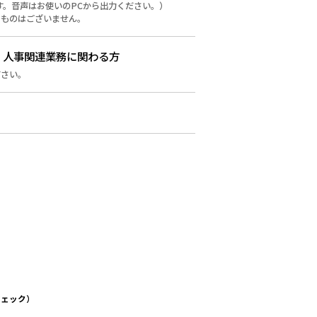
す。音声はお使いのPCから出力ください。）
くものはございません。
、人事関連業務に関わる方
ださい。
ジェック）