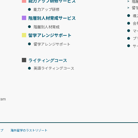
能力アップ研修サービス
階
留
能力アップ研修
導
階層別人材育成サービス
会
階層別人材育成
マ
留学アレンジサポート
プ
留学アレンジサポート
サ
ライティングコース
英語ライティングコース
ram
ップ
海外留学のラストリゾート