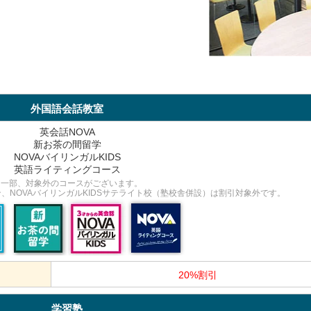
外国語会話教室
英会話NOVA
新お茶の間留学
NOVAバイリンガルKIDS
英語ライティングコース
※一部、対象外のコースがございます。
、NOVAバイリンガルKIDSサテライト校（塾校舎併設）は割引対象外です。
20%割引
学習塾