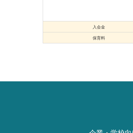
入会金
保育料
企業・学校向