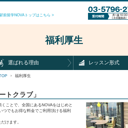
駅前留学NOVAトップはこちら >
福利厚生
選ばれる理由
レッスン形式
TOP
福利厚生
ポートクラブ」
頂くことで、全国にあるNOVAをはじめと
いつでもお得な料金でご利用頂ける福利
ただけます。