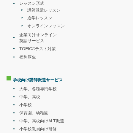
レッスン形式
航空自衛隊春日基地 韓国語研修（受注）
翻訳
2022.6
講師派遣レッスン
名張市（三重県）・子育てに係る文書の多言語翻訳業務委託
通学レッスン
通訳
2022.5
オンラインレッスン
陸上自衛隊・太平洋水陸両用指揮官シンポジウムに伴う通訳役務
お知らせ
2022.7
企業向けオンライン
プログラメイク×NOVA
英語サービス
│English camp!!
「夏季
イングリッシュキャンプ」
TOEIC®テスト対策
外国人講師と1日オールイングリッシュ
福利厚生
英語学習への意欲を高めるプログラム
セミナー
2022.5
好評につき2回目！！NOVA×エイムソウル|無料セミナーを開催しま
す！
学校向け講師派遣
サービス
<内容>「海外適応力の高い赴任者を選び育てる「科学的」な手法の
解説セミナー」
大学、各種専門学校
中学、高校
小学校
保育園、幼稚園
中学、高校向けALT派遣
小学校教員向け研修