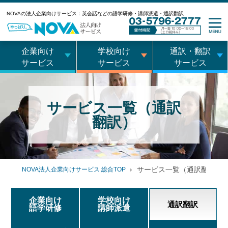
NOVAの法人企業向けサービス：英会話などの語学研修・講師派遣・通訳翻訳
企業向け
学校向け
通訳・翻訳
サービス
サービス
サービス
サービス一覧（通訳
翻訳）
サービス一覧（通訳翻訳サ
NOVA法人企業向けサービス 総合TOP
企業向け
学校向け
通訳翻訳
語学研修
講師派遣