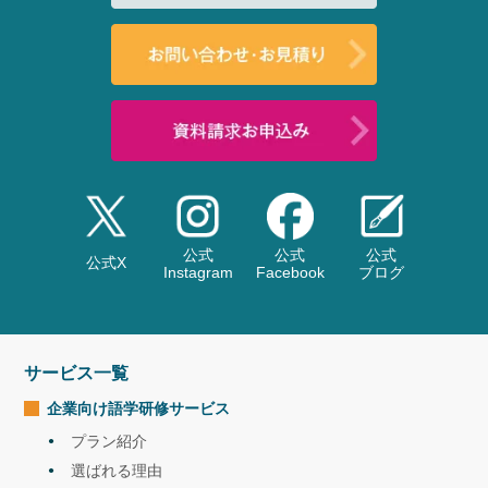
語学研修
2023.01
福岡地方検察庁 マンツーマンTOEFL研修
- 2022年 -
翻訳
2022.12
相模原市（神奈川県）・乳幼児健診関係書類翻訳業務
通訳
2022.11
農林水産消費安全技術センター OECD現地評価における日英通訳
業務
セミナー
2022.11
オンラインセミナー「通訳者が教える英語力強化セミナー」開催
語学研修
2022.08
陸上自衛隊幹部候補生学校 語学研修（受注）
公式
公式
公式
公式X
語学研修
2022.08
Instagram
Facebook
ブログ
鹿児島県教育庁 夏季イングリッシュキャンプ（受注）
語学研修
2022.07
東京都教育庁 多言語体験講座（受注）
語学研修
2022.07
サービス一覧
東京都練馬区 夏季イングリッシュキャンプ（受注）
語学研修
2022.07
企業向け語学研修
サービス
北海道警察 社員研修（受注）
語学研修
2022.07
プラン紹介
仙台国税局 社員研修（受注）
選ばれる理由
語学研修
2022.06