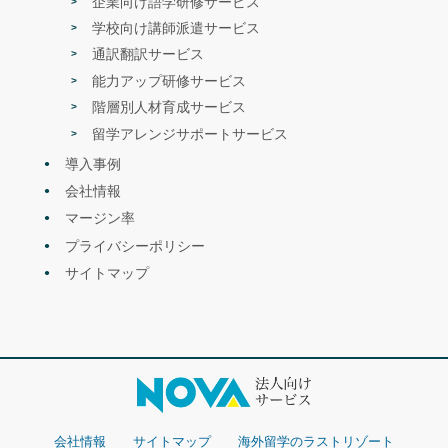
企業向け語学研修サービス
学校向け講師派遣サービス
通訳翻訳サービス
能力アップ研修サービス
階層別人材育成サービス
留学アレンジサポートサービス
セミナー
2022.1
導入事例
NOVA×エイムソウル|無料セミナーを開催します！
<内容>「グローバル人材育成 把握と育成方法の解説セミナー」
会社情報
マージン率
プライバシーポリシー
サイトマップ
- 2021年 -
会社情報
サイトマップ
海外留学のラストリゾート