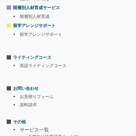
解説セミナー」
階層別人材育成サービス
階層別人材育成
留学アレンジサポート
留学アレンジサポート
ライティングコース
英語ライティングコース
通訳
2022.3
Bリーグ（プロバスケットボール）・ハーフタイムイベント
お問い合わせ
セミナー
2022.3
NOVA×ジェック|無料セミナーを開催します！
お見積りフォーム
<内容>「グローバル人財に求められる語学力とマインドセットの解
資料請求
説セミナー」
その他
サービス一覧