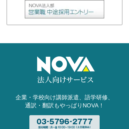
＜公式サイトはこちら＞
翻訳
2024.07
広島県 令和6年度在南米被爆者健康相談等事業に係る契約書翻訳
業務
通訳
2024.04
経済産業省 令和6年度通訳業務（英語）
通訳
2024.04
環境省 令和6年度通訳業務
通訳
2024.01
スキージャンプ・ワールドカップ2024札幌大会
- 2023年 -
通訳
2023.11
林野庁 持続可能な森林経営に関する日中韓三か国部長級対話
語学研修
2023.08
北海道防衛局 英会話研修
語学研修
2023.05
福岡県警察本部 通訳要員研修業務委託（英語）
企業・学校向け講師派遣、語学研修、
通訳
2023.04
通訳・翻訳もやっぱりNOVA！
経済産業省 令和5年度通訳業務（英語）
通訳
2023.02
国際交流フェスティバル
通訳
2023.01
スキージャンプ・ワールドカップ2023札幌大会