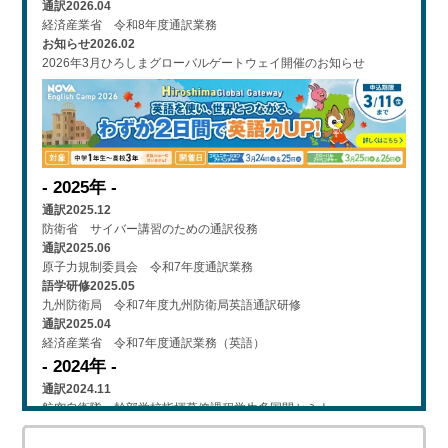
通訳
2026.04
経済産業省 令和8年度通訳業務
お知らせ
2026.02
2026年3月ひろしまグローバルゲートウェイ開催のお知らせ
- 2025年 -
通訳
2025.12
防衛省 サイバー講習のための通訳役務
通訳
2025.06
原子力規制委員会 令和7年度通訳業務
語学研修
2025.05
九州防衛局 令和7年度九州防衛局英語通訳研修
通訳
2025.04
経済産業省 令和7年度通訳業務（英語）
- 2024年 -
通訳
2024.11
航空自衛隊 幹部学校指揮幕僚課程学生多国間セミナー
お知らせ
2024.11
英語・韓国語ライティングコース公式ウェブサイトリニューアル