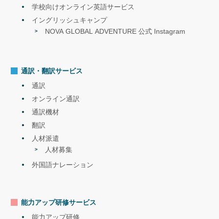
学校向けオンライン英語サービス
イングリッシュキャンプ
NOVA GLOBAL ADVENTURE 公式 Instagram
セミナー
2022.4
第2弾NOVA×エイムソウル|無料セミナーを開催します！
<内容>「海外適応力の高い赴任者を選び育てる「科学的」な手法の
通訳・翻訳サービス
解説セミナー」
通訳
オンライン通訳
通訳機材
翻訳
人材派遣
人材募集
外国語ナレーション
セミナー
2022.4
能力アップ研修サービス
第2弾NOVA×ジェック|無料セミナーを開催します！
<内容>「グローバル人財として必要な３つのマインドのつくり方の
能力アップ研修