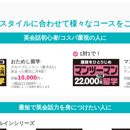
スタイルに合わせて
様々なコースを
英会話初心者/コスパ重視の人に
1対1で！
おためし留学
マ
グループレッスン（最大4人）
じ
決まった曜日に月4回！
マ
10,000
月額
円～
月
（税込11,000円～）
（税
※地域によって金額が異なります。
※地
最短で英会話力を身につけたい人に
ルインシリーズ