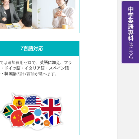
7言語対応
Aでは追加費用ゼロで、
英語に加え、フラ
語・ドイツ語・イタリア語・スペイン語・
語・韓国語
の計7言語が選べます。