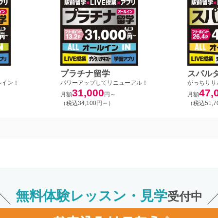
プラチナ留学
スパル
ルイン！
パワーアップしてリニューアル！
がっちりサ
31,000
47,
月額
円～
月額
（税込34,100円～）
（税込51,
無料体験レッスン・見学
受付中