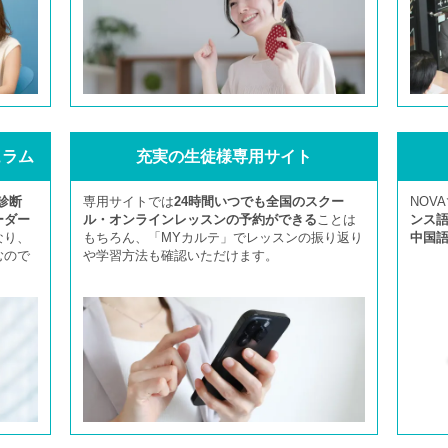
ュラム
充実の生徒様専用サイト
診断
専用サイトでは
24時間いつでも全国のスクー
NOV
ーダー
ル・オンラインレッスンの予約ができる
ことは
ンス
なり、
もちろん、「MYカルテ」でレッスンの振り返り
中国
むので
や学習方法も確認いただけます。