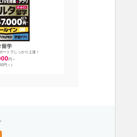
タ留学
ポートでしっかり上達！
000
円～
700円～）