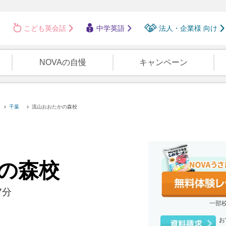
こども英会話
中学英語
法人・企業様 向け
NOVAの自慢
キャンペーン
千葉
流山おおたかの森校
の森
校
7分
一部
お