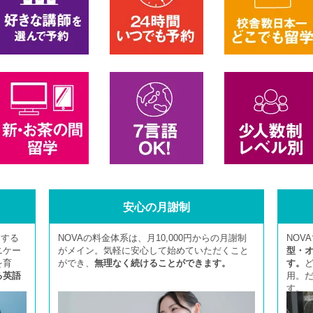
安心の月謝制
とする
NOVAの料金体系は、月10,000円からの月謝制
NOV
ニケー
がメイン。気軽に安心して始めていただくこと
型・
を育
ができ、
無理なく続けることができます。
す。
る英語
用。
す。