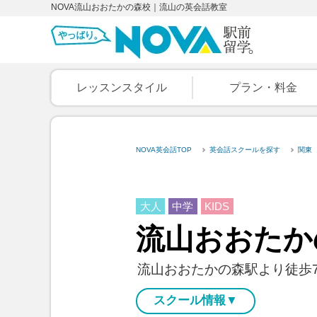
NOVA流山おおたかの森校｜流山の英会話教室
レッスンスタイル
プラン・料金
NOVA英会話TOP
英会話スクールを探す
関東
大人
中学
KIDS
流山
おおたか
流山おおたかの森駅より徒歩
スクール情報▼