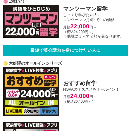
1対1で！
マンツーマン留学
じっくり学びたい人に！
マンツーマン月4回でこの価格
22,000
月額
円～
（税込24,200円～）
※地域によって金額が異なります。
最短で英会話力を身につけたい人に
大好評のオールインシリーズ
おすすめ留学
NOVAのオススメをオールイン！
24,000
月額
円～
（税込26,400円～）