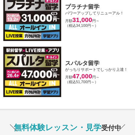
プラチナ留学
パワーアップしてリニューアル！
31,000
月額
円～
（税込34,100円～）
スパルタ留学
がっちりサポートでしっかり上達！
47,000
月額
円～
（税込51,700円～）
無料体験レッスン・見学
受付中