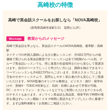
高崎校の特徴
高崎で
英会話スクールをお探しなら
「NOVA高崎校」
（群馬県高崎市栄町3-21 花岡ビル2F）
教室からのメッセージ
高崎で英会話を学ぶなら、英会話スクールのNOVA高崎校。最寄駅：高崎
駅
ネイティヴの外国人講師による少人数レッスンが、月4回1万円からの低
価格で受けられる英会話教室です！レッスンは全て5段階のレベル別。グ
ループ英会話レッスンでも、同じ進度の生徒様同士だから安心して受講頂
けます。自分のペースでじっくり学びたい方には、講師を独占できるマン
ツーマンレッスンも月4回2万円からございます。日本人スタッフによる
万全のサポートシステムで、質問もしやすく初心者の方も安心してご受講
いただけます。NOVA監修のオリジナル教材は、ビジネス・旅行・留学向
けや、英検®・TOEIC®対策など、目的・目標にあわせて学習が可能。
PC・スマートフォン・タブレットなどでもご利用いただけるデジタル式
のテキストもあります。オンライン英会話も高品質。簡単予約で時間や場
所を選ばずレッスン開始！スキマ時間に英語力をアップしたい方に最適で
す。まずは無料体験を！お気軽にご相談ください。