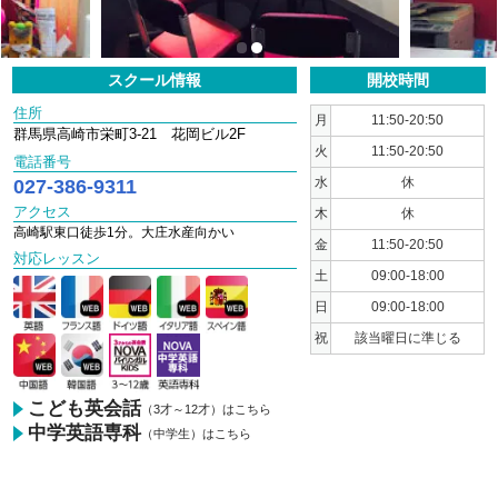
1
2
スクール情報
開校時間
住所
月
11:50-20:50
群馬県高崎市栄町3-21 花岡ビル2F
火
11:50-20:50
電話番号
027-386-9311
水
休
アクセス
木
休
高崎駅東口徒歩1分。大庄水産向かい
金
11:50-20:50
対応レッスン
土
09:00-18:00
日
09:00-18:00
祝
該当曜日に準じる
こども英会話
（3才～12才）はこちら
中学英語専科
（中学生）はこちら