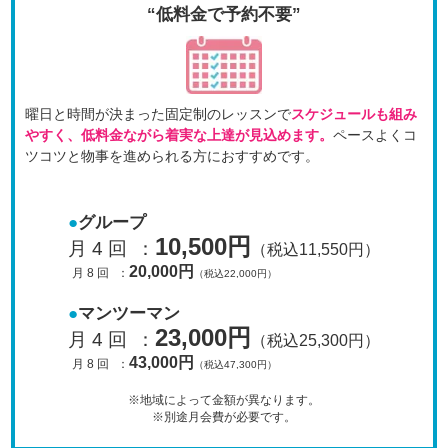
“低料金で予約不要”
曜日と時間が決まった固定制のレッスンで
スケジュールも
組み
やすく、低料金ながら着実な上達が見込めます。
ペースよくコ
ツコツと物事を進められる方におすすめです。
グループ
10,500円
月 4 回
：
（税込11,550円）
20,000円
月 8 回
：
（税込22,000円）
マンツーマン
23,000円
月 4 回
：
（税込25,300円）
43,000円
月 8 回
：
（税込47,300円）
※地域によって金額が異なります。
※別途月会費が必要です。