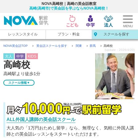
NOVA高崎校｜高崎の英会話教室
高崎(高崎市)で英会話を学ぶならNOVA高崎校！
レッスンスタイル
プラン・料金
スクールを探す
NOVA英会話TOP
英会話スクールを探す
関東
群馬
高崎校
(update：2026/4/20)
大人
中学
KIDS
高崎校
高崎駅より徒歩1分
スクール情報▼
ALL外国人講師の英会話スクール
大人気の「1万円おためし留学」なら、無理なく、気軽に
外国人講
師との英会話レッスンをスタートいただけます。