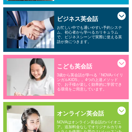
ビジネス英会話
お忙しい中でも通いやすい予約システ
ム、初心者から学べるカリキュラム
で、ビジネスシーンで実際に使える英
語が身につきます。
こども英会話
3歳から英会話が学べる「NOVAバイリ
ンガルKIDS」。4つの上達メソッド
で、お子様が楽しく効率的に学習でき
る環境をご用意しています。
オンライン英会話
NOVAはオンライン英会話のパイオニ
ア。追加料金なしでオリジナルカリキ
ュラムを使用した質のよいレッスンを