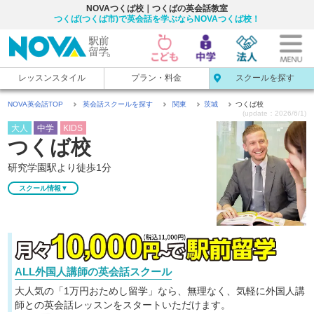
NOVAつくば校｜つくばの英会話教室
つくば(つくば市)で英会話を学ぶならNOVAつくば校！
レッスンスタイル
プラン・料金
スクールを探す
NOVA英会話TOP
英会話スクールを探す
関東
茨城
つくば校
(update：2026/6/1)
大人
中学
KIDS
つくば校
研究学園駅より徒歩1分
スクール情報▼
ALL外国人講師の英会話スクール
大人気の「1万円おためし留学」なら、無理なく、気軽に
外国人講
師との英会話レッスンをスタートいただけます。