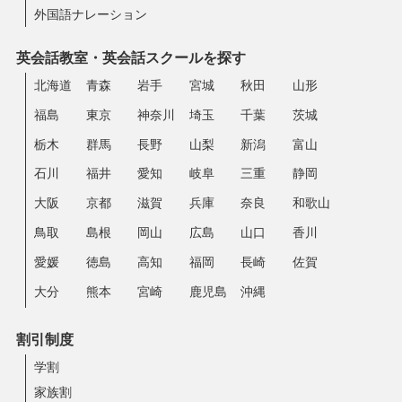
外国語ナレーション
英会話教室・英会話スクールを探す
北海道
青森
岩手
宮城
秋田
山形
福島
東京
神奈川
埼玉
千葉
茨城
栃木
群馬
長野
山梨
新潟
富山
石川
福井
愛知
岐阜
三重
静岡
大阪
京都
滋賀
兵庫
奈良
和歌山
鳥取
島根
岡山
広島
山口
香川
愛媛
徳島
高知
福岡
長崎
佐賀
大分
熊本
宮崎
鹿児島
沖縄
割引制度
学割
家族割