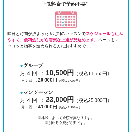
“低料金で予約不要”
曜日と時間が決まった固定制のレッスンで
スケジュールも
組み
やすく、低料金ながら着実な上達が見込めます。
ペースよくコ
ツコツと物事を進められる方におすすめです。
グループ
10,500円
月 4 回
：
（税込11,550円）
20,000円
月 8 回
：
（税込22,000円）
マンツーマン
23,000円
月 4 回
：
（税込25,300円）
43,000円
月 8 回
：
（税込47,300円）
※地域によって金額が異なります。
※別途月会費が必要です。