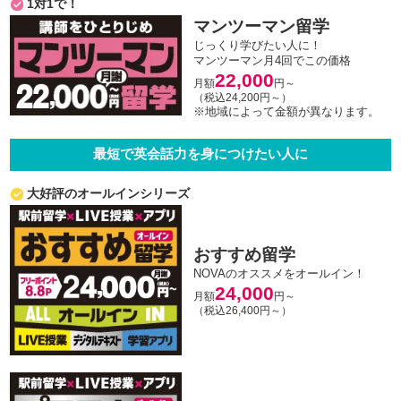
1対1で！
マンツーマン留学
じっくり学びたい人に！
マンツーマン月4回でこの価格
22,000
月額
円～
（税込24,200円～）
※地域によって金額が異なります。
最短で英会話力を身につけたい人に
大好評のオールインシリーズ
おすすめ留学
NOVAのオススメをオールイン！
24,000
月額
円～
（税込26,400円～）