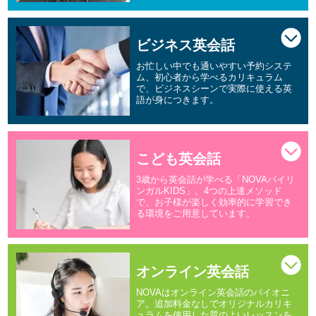
ビジネス英会話
お忙しい中でも通いやすい予約システ
ム、初心者から学べるカリキュラム
で、ビジネスシーンで実際に使える英
語が身につきます。
こども英会話
3歳から英会話が学べる「NOVAバイリ
ンガルKIDS」。4つの上達メソッド
で、お子様が楽しく効率的に学習でき
る環境をご用意しています。
オンライン英会話
NOVAはオンライン英会話のパイオニ
ア。追加料金なしでオリジナルカリキ
ュラムを使用した質のよいレッスンを