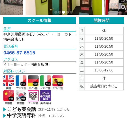
1
2
3
4
5
スクール情報
開校時間
住所
月
休
神奈川県藤沢市石川6-2-1 イトーヨーカドー
火
11:50-20:50
湘南台店 3Ｆ
電話番号
水
11:50-20:50
0466-87-6515
木
11:50-20:50
アクセス
金
11:50-20:50
イトーヨーカドー湘南台店 3F
土
10:00-19:00
対応レッスン
日
休
祝
該当曜日に準じる
こども英会話
（3才～12才）はこちら
中学英語専科
（中学生）はこちら