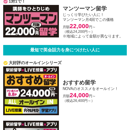
1対1で！
マンツーマン留学
じっくり学びたい人に！
マンツーマン月4回でこの価格
22,000
月額
円～
（税込24,200円～）
※地域によって金額が異なります。
最短で英会話力を身につけたい人に
大好評のオールインシリーズ
おすすめ留学
NOVAのオススメをオールイン！
24,000
月額
円～
（税込26,400円～）