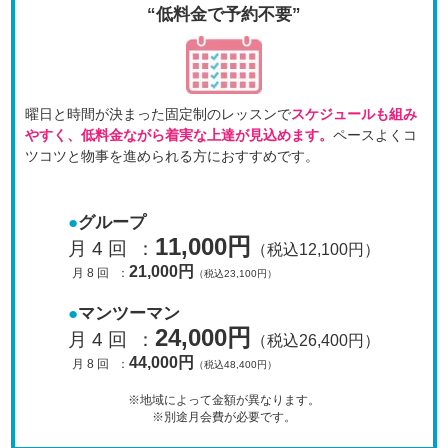
“低料金で予約不要”
曜日と時間が決まった固定制のレッスンで
スケジュールも
組み
やすく、低料金ながら着実な上達が見込めます。
ペースよくコ
ツコツと物事を進められる方におすすめです。
グループ
11,000円
月 4 回
：
（税込12,100円）
21,000円
月 8 回
：
（税込23,100円）
マンツーマン
24,000円
月 4 回
：
（税込26,400円）
44,000円
月 8 回
：
（税込48,400円）
※地域によって金額が異なります。
※別途月会費が必要です。