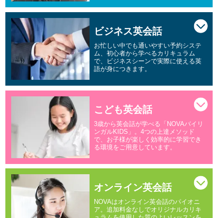
ビジネス英会話
お忙しい中でも通いやすい予約システ
ム、初心者から学べるカリキュラム
で、ビジネスシーンで実際に使える英
語が身につきます。
こども英会話
3歳から英会話が学べる「NOVAバイリ
ンガルKIDS」。4つの上達メソッド
で、お子様が楽しく効率的に学習でき
る環境をご用意しています。
オンライン英会話
NOVAはオンライン英会話のパイオニ
ア。追加料金なしでオリジナルカリキ
ュラムを使用した質のよいレッスンを