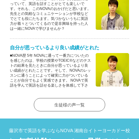
っていて、英語を話すことがとても楽しいで
す。それも、このNOVAのおかげだと思います。
先生との気軽なコミュニケーションが学校など
でとても役にたちます。気づかないうちに英語
力が着々とついてくるので是非興味を持った人
は一緒にNOVAで学びませんか？
自分が思っているより良い成績がとれた
■NOVA歴 5年 NOVAに通って一番力についたの
を感じたのは、学校の授業やTOEIC®などのテス
トの結果を見たときに自分が思っているより良
い成績がとれたことです。そして、NOVAのレッ
スンに通うことによって確実に力がついている
ことが自分でもよく実感できます。 NOVAで英
語を学んで英語を話せる楽しさを体感して下さ
い！
生徒様の声一覧
藤沢市で英語を学ぶならNOVA 湘南台イトーヨーカドー校