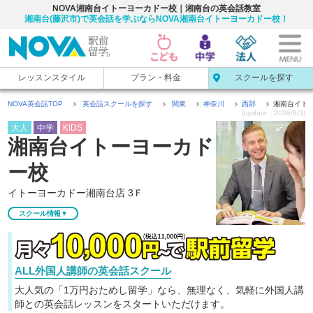
NOVA湘南台イトーヨーカドー校｜湘南台の英会話教室
湘南台(藤沢市)で英会話を学ぶならNOVA湘南台イトーヨーカドー校！
レッスンスタイル
プラン・料金
スクールを探す
NOVA英会話TOP
英会話スクールを探す
関東
神奈川
西部
湘南台イト
(update：2026/8/3)
大人
中学
KIDS
湘南台
イトーヨーカド
ー
校
イトーヨーカドー湘南台店 3Ｆ
スクール情報▼
ALL外国人講師の英会話スクール
大人気の「1万円おためし留学」なら、無理なく、気軽に
外国人講
師との英会話レッスンをスタートいただけます。