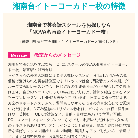
湘南台イトーヨーカドー校の特徴
湘南台で
英会話スクールをお探しなら
「NOVA湘南台イトーヨーカドー校」
（神奈川県藤沢市石川6-2-1 イトーヨーカドー湘南台店 3Ｆ）
教室からのメッセージ
湘南台で英会話を学ぶなら、英会話スクールのNOVA湘南台イトーヨーカ
ドー校。最寄駅：湘南台駅
ネイティヴの外国人講師による少人数レッスンが、月4回1万円からの低
価格で受けられる英会話教室です！レッスンは全て5段階のレベル別。グ
ループ英会話レッスンでも、同じ進度の生徒様同士だから安心して受講頂
けます。自分のペースでじっくり学びたい方には、講師を独占できるマン
ツーマンレッスンも月4回2万円からございます。日本人スタッフによる
万全のサポートシステムで、質問もしやすく初心者の方も安心してご受講
いただけます。NOVA監修のオリジナル教材は、ビジネス・旅行・留学向
けや、英検®・TOEIC®対策など、目的・目標にあわせて学習が可能。
PC・スマートフォン・タブレットなどでもご利用いただけるデジタル式
のテキストもあります。オンライン英会話も高品質。簡単予約で時間や場
所を選ばずレッスン開始！スキマ時間に英語力をアップしたい方に最適で
す。まずは無料体験を！お気軽にご相談ください。