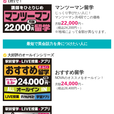
1対1で！
マンツーマン留学
じっくり学びたい人に！
マンツーマン月4回でこの価格
22,000
月額
円～
（税込24,200円～）
※地域によって金額が異なります。
最短で英会話力を身につけたい人に
大好評のオールインシリーズ
おすすめ留学
NOVAのオススメをオールイン！
24,000
月額
円～
（税込26,400円～）