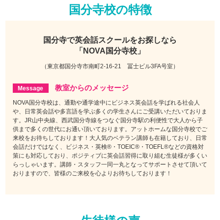
国分寺校の特徴
国分寺で
英会話スクールをお探しなら
「NOVA国分寺校」
（東京都国分寺市南町2-16-21 冨士ビル3FA号室）
教室からのメッセージ
NOVA国分寺校は、通勤や通学途中にビジネス英会話を学ばれる社会人
や、日常英会話や多言語を学ぶ多くの学生さんにご受講いただいておりま
す。JR山中央線、西武国分寺線をつなぐ国分寺駅の利便性で大人から子
供まで多くの世代にお通い頂いております。アットホームな国分寺校でご
来校をお待ちしております！大人気のベテラン講師も在籍しており、日常
会話だけではなく、ビジネス・英検®・TOEIC®・TOEFL®などの資格対
策にも対応しており、ポジティブに英会話習得に取り組む生徒様が多くい
らっしゃいます。講師・スタッフ一同一丸となってサポートさせて頂いて
おりますので、皆様のご来校を心よりお待ちしております！