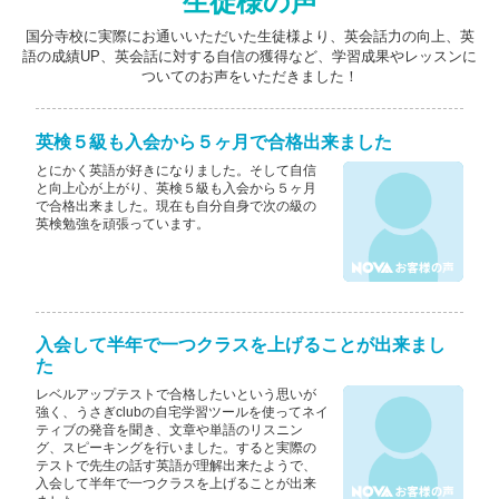
生徒様の声
国分寺校に実際にお通いいただいた生徒様より、英会話力の向上、英
語の成績UP、英会話に対する自信の獲得など、学習成果やレッスンに
ついてのお声をいただきました！
英検５級も入会から５ヶ月で合格出来ました
とにかく英語が好きになりました。そして自信
と向上心が上がり、英検５級も入会から５ヶ月
で合格出来ました。現在も自分自身で次の級の
英検勉強を頑張っています。
入会して半年で一つクラスを上げることが出来まし
た
レベルアップテストで合格したいという思いが
強く、うさぎclubの自宅学習ツールを使ってネイ
ティブの発音を聞き、文章や単語のリスニン
グ、スピーキングを行いました。すると実際の
テストで先生の話す英語が理解出来たようで、
入会して半年で一つクラスを上げることが出来