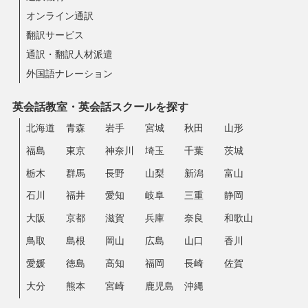
オンライン通訳
翻訳サービス
通訳・翻訳人材派遣
外国語ナレーション
英会話教室・英会話スクールを探す
北海道
青森
岩手
宮城
秋田
山形
福島
東京
神奈川
埼玉
千葉
茨城
栃木
群馬
長野
山梨
新潟
富山
石川
福井
愛知
岐阜
三重
静岡
大阪
京都
滋賀
兵庫
奈良
和歌山
鳥取
島根
岡山
広島
山口
香川
愛媛
徳島
高知
福岡
長崎
佐賀
大分
熊本
宮崎
鹿児島
沖縄