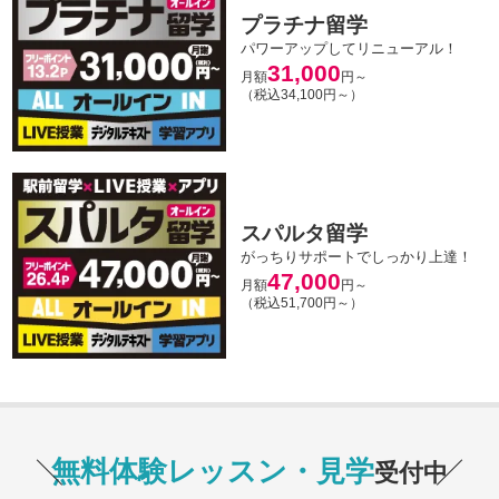
プラチナ留学
パワーアップしてリニューアル！
31,000
月額
円～
（税込34,100円～）
スパルタ留学
がっちりサポートでしっかり上達！
47,000
月額
円～
（税込51,700円～）
無料体験レッスン・見学
受付中