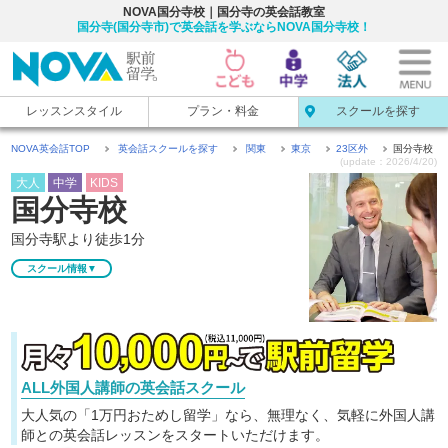
NOVA国分寺校｜国分寺の英会話教室
国分寺(国分寺市)で英会話を学ぶならNOVA国分寺校！
レッスンスタイル
プラン・料金
スクールを探す
NOVA英会話TOP
英会話スクールを探す
関東
東京
23区外
国分寺校
(update：2026/4/20)
大人
中学
KIDS
国分寺校
国分寺駅より徒歩1分
スクール情報▼
ALL外国人講師の英会話スクール
大人気の「1万円おためし留学」なら、無理なく、気軽に
外国人講
師との英会話レッスンをスタートいただけます。