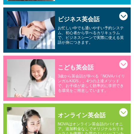
ビジネス英会話
お忙しい中でも通いやすい予約システ
ム、初心者から学べるカリキュラム
で、ビジネスシーンで実際に使える英
語が身につきます。
こども英会話
3歳から英会話が学べる「NOVAバイリ
ンガルKIDS」。4つの上達メソッド
で、お子様が楽しく効率的に学習でき
る環境をご用意しています。
オンライン英会話
NOVAはオンライン英会話のパイオニ
ア。追加料金なしでオリジナルカリキ
ュラムを使用した質のよいレッスンを