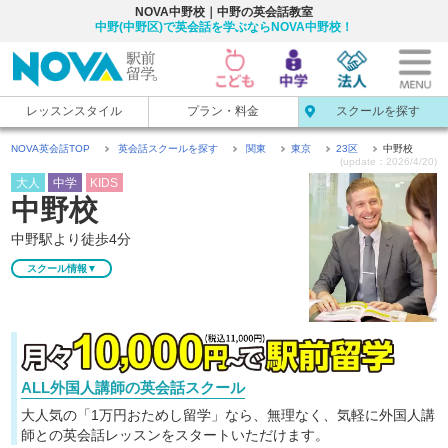
NOVA中野校｜中野の英会話教室
中野(中野区)で英会話を学ぶならNOVA中野校！
レッスンスタイル
プラン・料金
スクールを探す
NOVA英会話TOP
英会話スクールを探す
関東
東京
23区
中野校
(update：2026/4/20)
大人
中学
KIDS
中野校
中野駅より徒歩4分
スクール情報▼
ALL外国人講師の英会話スクール
大人気の「1万円おためし留学」なら、無理なく、気軽に
外国人講
師との英会話レッスンをスタートいただけます。