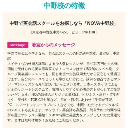
中野校の特徴
中野で
英会話スクールをお探しなら
「NOVA中野校」
（東京都中野区中野4-2-1 ビリーフ中野9F）
教室からのメッセージ
中野で英会話を学ぶなら、英会話スクールのNOVA中野校。最寄駅：中野
駅
ネイティヴの外国人講師による少人数レッスンが、月4回1万円からの低
価格で受けられる英会話教室です！レッスンは全て5段階のレベル別。グ
ループ英会話レッスンでも、同じ進度の生徒様同士だから安心して受講頂
けます。自分のペースでじっくり学びたい方には、講師を独占できるマン
ツーマンレッスンも月4回2万円からございます。日本人スタッフによる
万全のサポートシステムで、質問もしやすく初心者の方も安心してご受講
いただけます。NOVA監修のオリジナル教材は、ビジネス・旅行・留学向
けや、英検®・TOEIC®対策など、目的・目標にあわせて学習が可能。
PC・スマートフォン・タブレットなどでもご利用いただけるデジタル式
のテキストもあります。オンライン英会話も高品質。簡単予約で時間や場
所を選ばずレッスン開始！スキマ時間に英語力をアップしたい方に最適で
す。まずは無料体験を！お気軽にご相談ください。