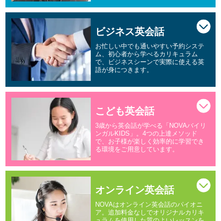
ビジネス英会話
お忙しい中でも通いやすい予約システ
ム、初心者から学べるカリキュラム
で、ビジネスシーンで実際に使える英
語が身につきます。
こども英会話
3歳から英会話が学べる「NOVAバイリ
ンガルKIDS」。4つの上達メソッド
で、お子様が楽しく効率的に学習でき
る環境をご用意しています。
オンライン英会話
NOVAはオンライン英会話のパイオニ
ア。追加料金なしでオリジナルカリキ
ュラムを使用した質のよいレッスンを