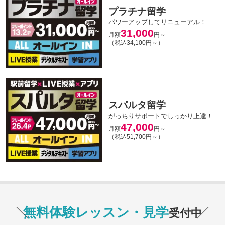
プラチナ留学
パワーアップしてリニューアル！
31,000
月額
円～
（税込34,100円～）
スパルタ留学
がっちりサポートでしっかり上達！
47,000
月額
円～
（税込51,700円～）
無料体験レッスン・見学
受付中