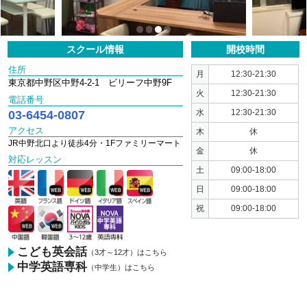
1
2
3
4
スクール情報
開校時間
住所
月
12:30-21:30
東京都中野区中野4-2-1 ビリーフ中野9F
火
12:30-21:30
電話番号
03-6454-0807
水
12:30-21:30
アクセス
木
休
JR中野北口より徒歩4分・1Fファミリーマート
金
休
対応レッスン
土
09:00-18:00
日
09:00-18:00
祝
09:00-18:00
こども英会話
（3才～12才）はこちら
中学英語専科
（中学生）はこちら