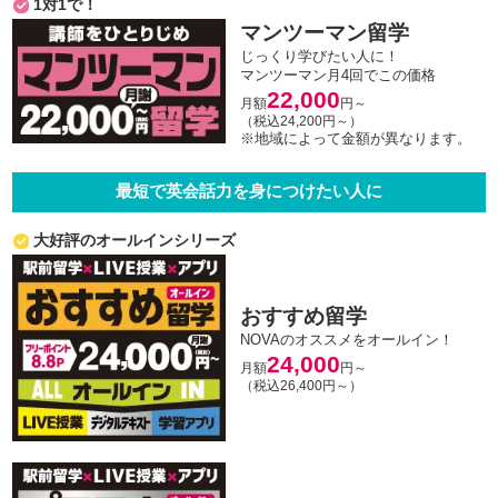
1対1で！
マンツーマン留学
じっくり学びたい人に！
マンツーマン月4回でこの価格
22,000
月額
円～
（税込24,200円～）
※地域によって金額が異なります。
最短で英会話力を身につけたい人に
大好評のオールインシリーズ
おすすめ留学
NOVAのオススメをオールイン！
24,000
月額
円～
（税込26,400円～）