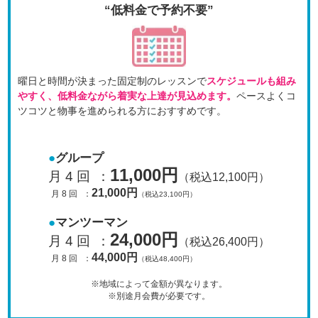
“低料金で予約不要”
曜日と時間が決まった固定制のレッスンで
スケジュールも
組み
やすく、低料金ながら着実な上達が見込めます。
ペースよくコ
ツコツと物事を進められる方におすすめです。
グループ
11,000円
月 4 回
：
（税込12,100円）
21,000円
月 8 回
：
（税込23,100円）
マンツーマン
24,000円
月 4 回
：
（税込26,400円）
44,000円
月 8 回
：
（税込48,400円）
※地域によって金額が異なります。
※別途月会費が必要です。