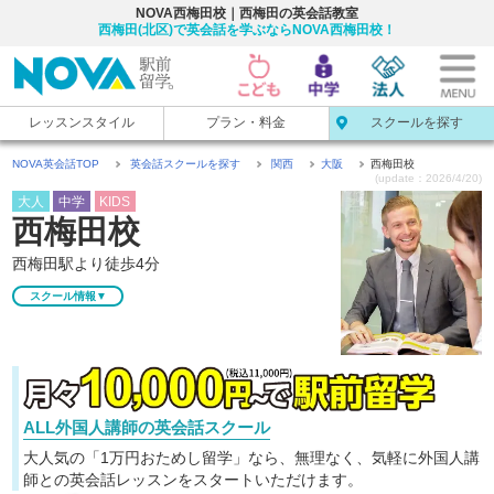
NOVA西梅田校｜西梅田の英会話教室
西梅田(北区)で英会話を学ぶならNOVA西梅田校！
レッスンスタイル
プラン・料金
スクールを探す
NOVA英会話TOP
英会話スクールを探す
関西
大阪
西梅田校
(update：2026/4/20)
大人
中学
KIDS
西梅田校
西梅田駅より徒歩4分
スクール情報▼
ALL外国人講師の英会話スクール
大人気の「1万円おためし留学」なら、無理なく、気軽に
外国人講
師との英会話レッスンをスタートいただけます。