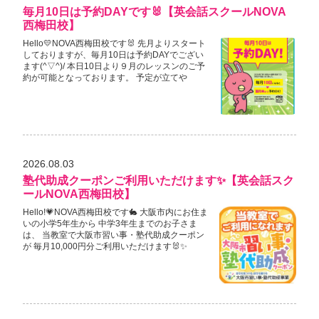
毎月10日は予約DAYです🐰【英会話スクールNOVA
西梅田校】
Hello💛NOVA西梅田校です🐰 先月よりスタート
しておりますが、毎月10日は予約DAYでござい
ます(^▽^)/ 本日10日より９月のレッスンのご予
約が可能となっております。 予定が立てや
2026.08.03
塾代助成クーポンご利用いただけます✨【英会話スク
ールNOVA西梅田校】
Hello!💗NOVA西梅田校です🐇 大阪市内にお住ま
いの小学5年生から 中学3年生までのお子さま
は、 当教室で大阪市習い事・塾代助成クーポン
が 毎月10,000円分ご利用いただけます🐰✨