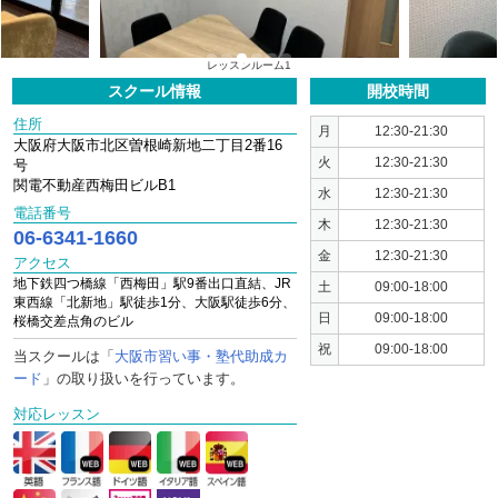
1
2
3
4
5
6
レッスンルーム2
スクール情報
開校時間
住所
月
12:30-21:30
大阪府大阪市北区曽根崎新地二丁目2番16
火
12:30-21:30
号
関電不動産西梅田ビルB1
水
12:30-21:30
電話番号
木
12:30-21:30
06-6341-1660
金
12:30-21:30
アクセス
地下鉄四つ橋線「西梅田」駅9番出口直結、JR
土
09:00-18:00
東西線「北新地」駅徒歩1分、大阪駅徒歩6分、
日
09:00-18:00
桜橋交差点角のビル
祝
09:00-18:00
当スクールは「
大阪市習い事・塾代助成カ
ード
」の
取り扱いを行っています。
対応レッスン