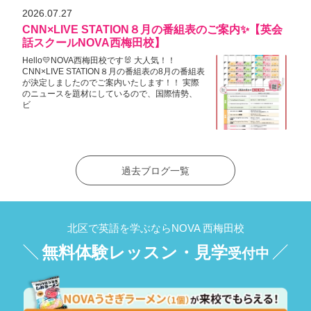
2026.07.27
CNN×LIVE STATION８月の番組表のご案内✨【英会
話スクールNOVA西梅田校】
Hello💛NOVA西梅田校です🐰 大人気！！
CNN×LIVE STATION８月の番組表の8月の番組表
が決定しましたのでご案内いたします！！ 実際
のニュースを題材にしているので、国際情勢、
ビ
過去ブログ一覧
北区で英語を学ぶならNOVA 西梅田校
無料体験レッスン・見学
受付中