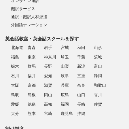
オンライン通訳
翻訳サービス
通訳・翻訳人材派遣
外国語ナレーション
英会話教室・英会話スクールを探す
北海道
青森
岩手
宮城
秋田
山形
福島
東京
神奈川
埼玉
千葉
茨城
栃木
群馬
長野
山梨
新潟
富山
石川
福井
愛知
岐阜
三重
静岡
大阪
京都
滋賀
兵庫
奈良
和歌山
鳥取
島根
岡山
広島
山口
香川
愛媛
徳島
高知
福岡
長崎
佐賀
大分
熊本
宮崎
鹿児島
沖縄
割引制度