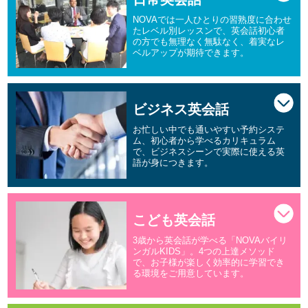
NOVAでは一人ひとりの習熟度に合わせ
たレベル別レッスンで、英会話初心者
の方でも無理なく無駄なく、着実なレ
ベルアップが期待できます。
ビジネス英会話
お忙しい中でも通いやすい予約システ
ム、初心者から学べるカリキュラム
で、ビジネスシーンで実際に使える英
語が身につきます。
こども英会話
3歳から英会話が学べる「NOVAバイリ
ンガルKIDS」。4つの上達メソッド
で、お子様が楽しく効率的に学習でき
る環境をご用意しています。