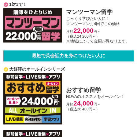
1対1で！
マンツーマン留学
じっくり学びたい人に！
マンツーマン月4回でこの価格
22,000
月額
円～
（税込24,200円～）
※地域によって金額が異なります。
最短で英会話力を身につけたい人に
大好評のオールインシリーズ
おすすめ留学
NOVAのオススメをオールイン！
24,000
月額
円～
（税込26,400円～）