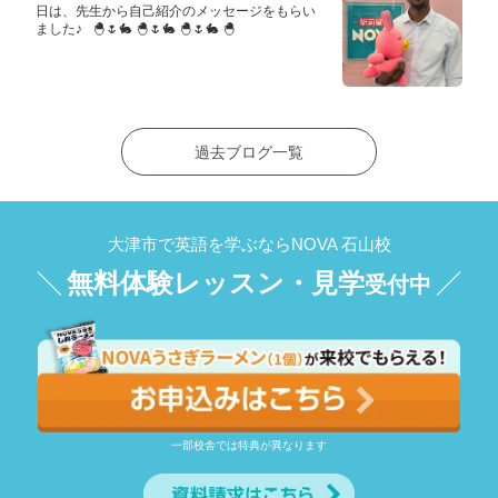
日は、先生から自己紹介のメッセージをもらい
ました♪ 🐣🌷🐇 🐣🌷🐇 🐣🌷🐇 🐣
過去ブログ一覧
大津市で英語を学ぶならNOVA 石山校
無料体験レッスン・見学
受付中
一部校舎では特典が異なります