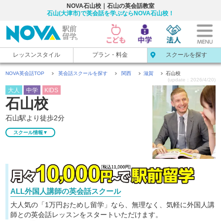
NOVA石山校｜石山の英会話教室
石山(大津市)で英会話を学ぶならNOVA石山校！
レッスンスタイル
プラン・料金
スクールを探す
NOVA英会話TOP
英会話スクールを探す
関西
滋賀
石山校
(update：2026/4/20)
大人
中学
KIDS
石山校
石山駅より徒歩2分
スクール情報▼
ALL外国人講師の英会話スクール
大人気の「1万円おためし留学」なら、無理なく、気軽に
外国人講
師との英会話レッスンをスタートいただけます。