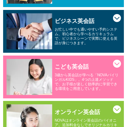
ビジネス英会話
お忙しい中でも通いやすい予約システ
ム、初心者から学べるカリキュラム
で、ビジネスシーンで実際に使える英
語が身につきます。
こども英会話
3歳から英会話が学べる「NOVAバイリ
ンガルKIDS」。4つの上達メソッド
で、お子様が楽しく効率的に学習でき
る環境をご用意しています。
オンライン英会話
NOVAはオンライン英会話のパイオニ
ア。追加料金なしでオリジナルカリキ