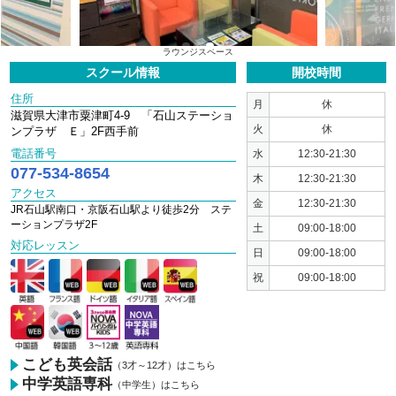
1
2
3
ラウンジスペース
スクール情報
開校時間
住所
月
休
滋賀県大津市粟津町4-9 「石山ステーショ
火
休
ンプラザ Ｅ」2F西手前
電話番号
水
12:30-21:30
077-534-8654
木
12:30-21:30
アクセス
金
12:30-21:30
JR石山駅南口・京阪石山駅より徒歩2分 ステ
ーションプラザ2F
土
09:00-18:00
対応レッスン
日
09:00-18:00
祝
09:00-18:00
こども英会話
（3才～12才）はこちら
中学英語専科
（中学生）はこちら