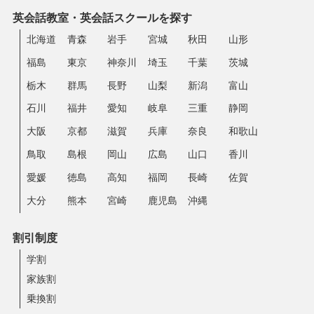
英会話教室・英会話スクールを探す
北海道
青森
岩手
宮城
秋田
山形
福島
東京
神奈川
埼玉
千葉
茨城
栃木
群馬
長野
山梨
新潟
富山
石川
福井
愛知
岐阜
三重
静岡
大阪
京都
滋賀
兵庫
奈良
和歌山
鳥取
島根
岡山
広島
山口
香川
愛媛
徳島
高知
福岡
長崎
佐賀
大分
熊本
宮崎
鹿児島
沖縄
割引制度
学割
家族割
乗換割