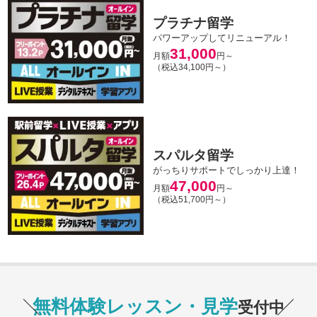
プラチナ留学
パワーアップしてリニューアル！
31,000
月額
円～
（税込34,100円～）
スパルタ留学
がっちりサポートでしっかり上達！
47,000
月額
円～
（税込51,700円～）
無料体験レッスン・見学
受付中