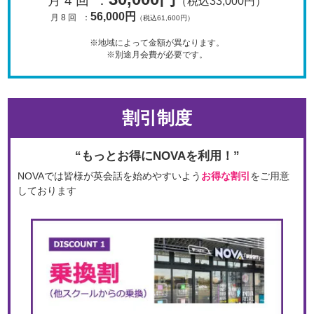
月 4 回
：
（税込33,000円）
56,000円
月 8 回
：
（税込61,600円）
※地域によって金額が異なります。
※別途月会費が必要です。
割引制度
“もっとお得にNOVAを利用！”
NOVAでは皆様が英会話を始めやすいよう
お得な割引
をご用意
しております