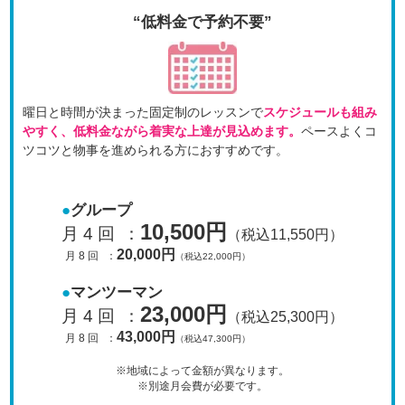
“低料金で予約不要”
曜日と時間が決まった固定制のレッスンで
スケジュールも
組み
やすく、低料金ながら着実な上達が見込めます。
ペースよくコ
ツコツと物事を進められる方におすすめです。
グループ
10,500円
月 4 回
：
（税込11,550円）
20,000円
月 8 回
：
（税込22,000円）
マンツーマン
23,000円
月 4 回
：
（税込25,300円）
43,000円
月 8 回
：
（税込47,300円）
※地域によって金額が異なります。
※別途月会費が必要です。