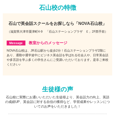
石山校の特徴
石山で
英会話スクールをお探しなら
「NOVA石山校」
（滋賀県大津市粟津町4-9 「石山ステーションプラザ Ｅ」2F西手前）
教室からのメッセージ
NOVA石山校は、JR石山駅から徒歩2分！石山ステーションプラザ2階に
あり、通勤や通学途中にビジネス英会話を学ばれる社会人や、日常英会話
や多言語を学ぶ多くの学生さんにご受講いただいております。是非ご来校
ください♪
生徒様の声
石山校に実際にお通いいただいた生徒様より、英会話力の向上、英語
の成績UP、英会話に対する自信の獲得など、学習成果やレッスンにつ
いてのお声をいただきました！