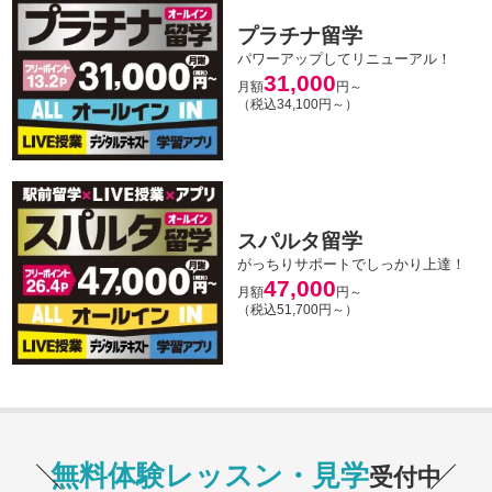
プラチナ留学
パワーアップしてリニューアル！
31,000
月額
円～
（税込34,100円～）
スパルタ留学
がっちりサポートでしっかり上達！
47,000
月額
円～
（税込51,700円～）
無料体験レッスン・見学
受付中