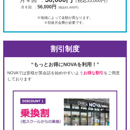
月 4 回
：
（税込33,000円）
56,000円
月 8 回
：
（税込61,600円）
※地域によって金額が異なります。
※別途月会費が必要です。
割引制度
“もっとお得にNOVAを利用！”
NOVAでは皆様が英会話を始めやすいよう
お得な割引
をご用意
しております