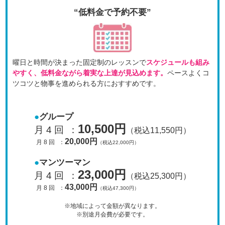
“低料金で予約不要”
曜日と時間が決まった固定制のレッスンで
スケジュールも
組み
やすく、低料金ながら着実な上達が見込めます。
ペースよくコ
ツコツと物事を進められる方におすすめです。
グループ
10,500円
月 4 回
：
（税込11,550円）
20,000円
月 8 回
：
（税込22,000円）
マンツーマン
23,000円
月 4 回
：
（税込25,300円）
43,000円
月 8 回
：
（税込47,300円）
※地域によって金額が異なります。
※別途月会費が必要です。