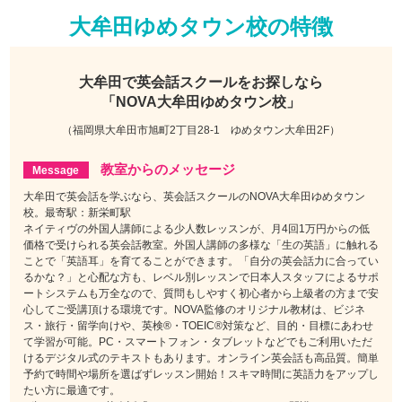
大牟田ゆめタウン校の特徴
大牟田で
英会話スクールをお探しなら
「NOVA大牟田ゆめタウン校」
（福岡県大牟田市旭町2丁目28-1 ゆめタウン大牟田2F）
教室からのメッセージ
大牟田で英会話を学ぶなら、英会話スクールのNOVA大牟田ゆめタウン
校。最寄駅：新栄町駅
ネイティヴの外国人講師による少人数レッスンが、月4回1万円からの低
価格で受けられる英会話教室。外国人講師の多様な「生の英語」に触れる
ことで「英語耳」を育てることができます。「自分の英会話力に合ってい
るかな？」と心配な方も、レベル別レッスンで日本人スタッフによるサポ
ートシステムも万全なので、質問もしやすく初心者から上級者の方まで安
心してご受講頂ける環境です。NOVA監修のオリジナル教材は、ビジネ
ス・旅行・留学向けや、英検®・TOEIC®対策など、目的・目標にあわせ
て学習が可能。PC・スマートフォン・タブレットなどでもご利用いただ
けるデジタル式のテキストもあります。オンライン英会話も高品質。簡単
予約で時間や場所を選ばずレッスン開始！スキマ時間に英語力をアップし
たい方に最適です。