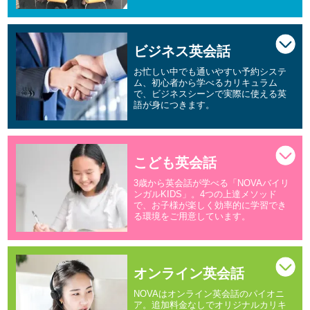
ビジネス英会話
お忙しい中でも通いやすい予約システ
ム、初心者から学べるカリキュラム
で、ビジネスシーンで実際に使える英
語が身につきます。
こども英会話
3歳から英会話が学べる「NOVAバイリ
ンガルKIDS」。4つの上達メソッド
で、お子様が楽しく効率的に学習でき
る環境をご用意しています。
オンライン英会話
NOVAはオンライン英会話のパイオニ
ア。追加料金なしでオリジナルカリキ