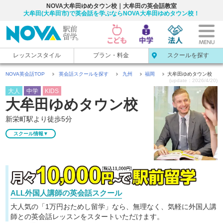
NOVA大牟田ゆめタウン校｜大牟田の英会話教室
大牟田(大牟田市)で英会話を学ぶならNOVA大牟田ゆめタウン校！
レッスンスタイル
プラン・料金
スクールを探す
NOVA英会話TOP
英会話スクールを探す
九州
福岡
大牟田ゆめタウン校
(update：2026/4/20)
大人
中学
KIDS
大牟田
ゆめタウン
校
新栄町駅より徒歩5分
スクール情報▼
ALL外国人講師の英会話スクール
大人気の「1万円おためし留学」なら、無理なく、気軽に
外国人講
師との英会話レッスンをスタートいただけます。