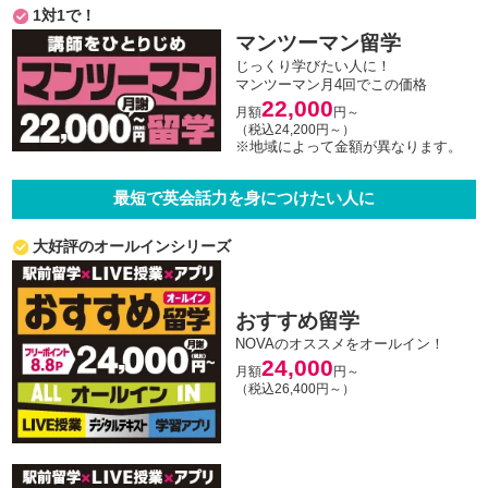
1対1で！
マンツーマン留学
じっくり学びたい人に！
マンツーマン月4回でこの価格
22,000
月額
円～
（税込24,200円～）
※地域によって金額が異なります。
最短で英会話力を身につけたい人に
大好評のオールインシリーズ
おすすめ留学
NOVAのオススメをオールイン！
24,000
月額
円～
（税込26,400円～）