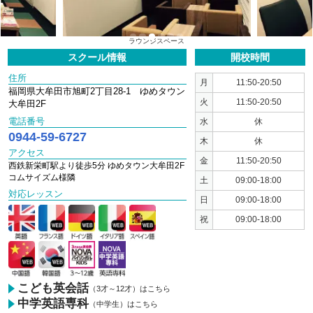
1
2
3
4
5
6
ラウンジスペース
スクール情報
開校時間
住所
月
11:50-20:50
福岡県大牟田市旭町2丁目28-1 ゆめタウン
火
11:50-20:50
大牟田2F
電話番号
水
休
0944-59-6727
木
休
アクセス
金
11:50-20:50
西鉄新栄町駅より徒歩5分 ゆめタウン大牟田2F
コムサイズム様隣
土
09:00-18:00
対応レッスン
日
09:00-18:00
祝
09:00-18:00
こども英会話
（3才～12才）はこちら
中学英語専科
（中学生）はこちら