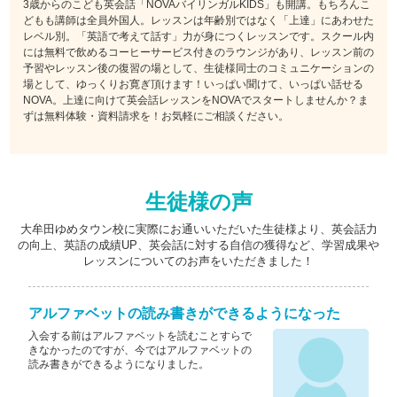
3歳からのこども英会話「NOVAバイリンガルKIDS」も開講。もちろんこ
どもも講師は全員外国人。レッスンは年齢別ではなく「上達」にあわせた
レベル別。「英語で考えて話す」力が身につくレッスンです。スクール内
には無料で飲めるコーヒーサービス付きのラウンジがあり、レッスン前の
予習やレッスン後の復習の場として、生徒様同士のコミュニケーションの
場として、ゆっくりお寛ぎ頂けます！いっぱい聞けて、いっぱい話せる
NOVA。上達に向けて英会話レッスンをNOVAでスタートしませんか？ま
ずは無料体験・資料請求を！お気軽にご相談ください。
生徒様の声
大牟田ゆめタウン校に実際にお通いいただいた生徒様より、英会話力
の向上、英語の成績UP、英会話に対する自信の獲得など、学習成果や
レッスンについてのお声をいただきました！
アルファベットの読み書きができるようになった
入会する前はアルファベットを読むことすらで
きなかったのですが、今ではアルファベットの
読み書きができるようになりました。