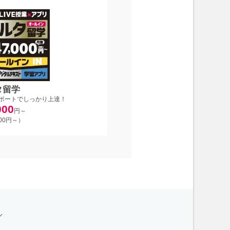
タ留学
ポートでしっかり上達！
000
円～
700円～）