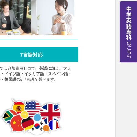
7言語対応
Aでは追加費用ゼロで、
英語に加え、フラ
語・ドイツ語・イタリア語・スペイン語・
語・韓国語
の計7言語が選べます。