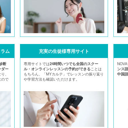
ュラム
充実の生徒様専用サイト
診断
専用サイトでは
24時間いつでも全国のスクー
NOV
ーダー
ル・オンラインレッスンの予約ができる
ことは
ンス
なり、
もちろん、「MYカルテ」でレッスンの振り返り
中国
むので
や学習方法も確認いただけます。