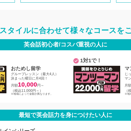
スタイルに合わせて
様々なコースを
英会話初心者/コスパ重視の人に
1対1で！
おためし留学
マ
グループレッスン（最大4人）
じ
決まった曜日に月4回！
マ
10,000
月額
円～
月
（税込11,000円～）
（税
※地域によって金額が異なります。
※地
最短で英会話力を身につけたい人に
ルインシリーズ