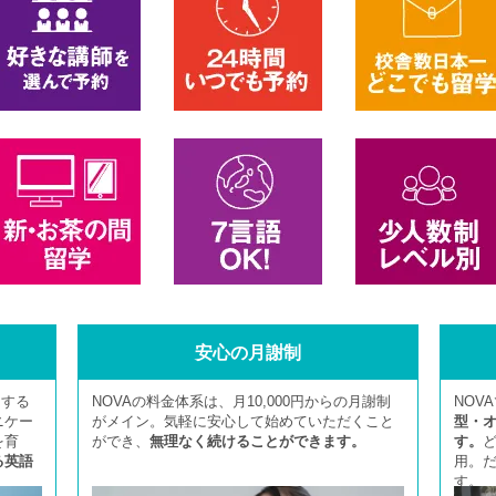
安心の月謝制
とする
NOVAの料金体系は、月10,000円からの月謝制
NOV
ニケー
がメイン。気軽に安心して始めていただくこと
型・
を育
ができ、
無理なく続けることができます。
す。
る英語
用。
す。