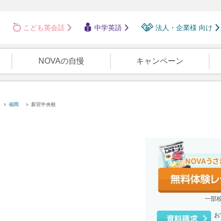
こども英会話
中学英語
法人・企業様 向け
NOVAの自慢
キャンペーン
福岡
新宮中央校
一部
お