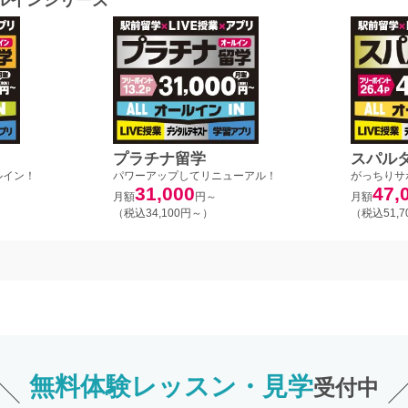
プラチナ留学
スパル
ルイン！
パワーアップしてリニューアル！
がっちりサ
31,000
47,
月額
円～
月額
（税込34,100円～）
（税込51,
無料体験レッスン・見学
受付中