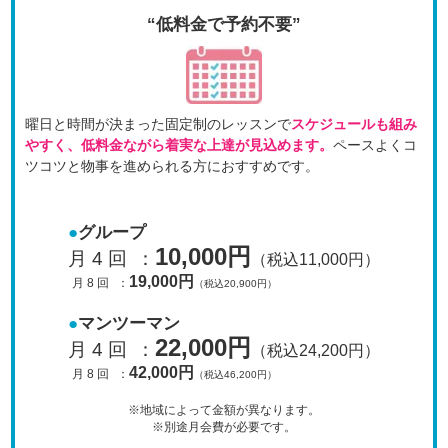
“低料金で予約不要”
曜日と時間が決まった固定制のレッスンで
スケジュールも
組み
やすく、低料金ながら着実な上達が見込めます。
ペースよくコ
ツコツと物事を進められる方におすすめです。
グループ
10,000円
月 4 回
：
（税込11,000円）
19,000円
月 8 回
：
（税込20,900円）
マンツーマン
22,000円
月 4 回
：
（税込24,200円）
42,000円
月 8 回
：
（税込46,200円）
※地域によって金額が異なります。
※別途月会費が必要です。