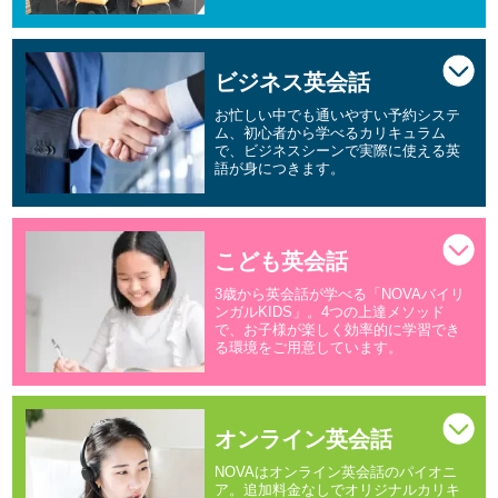
ビジネス英会話
お忙しい中でも通いやすい予約システ
ム、初心者から学べるカリキュラム
で、ビジネスシーンで実際に使える英
語が身につきます。
こども英会話
3歳から英会話が学べる「NOVAバイリ
ンガルKIDS」。4つの上達メソッド
で、お子様が楽しく効率的に学習でき
る環境をご用意しています。
オンライン英会話
NOVAはオンライン英会話のパイオニ
ア。追加料金なしでオリジナルカリキ