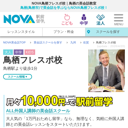
NOVA鳥栖フレスポ校｜鳥栖の英会話教室
鳥栖(鳥栖市)で英会話を学ぶならNOVA鳥栖フレスポ校！
レッスンスタイル
プラン・料金
スクールを探す
NOVA英会話TOP
英会話スクールを探す
九州
佐賀
鳥栖フレスポ校
(update：2026/4/20)
大人
中学
KIDS
鳥栖フレスポ校
鳥栖駅より徒歩1分
スクール情報▼
ALL外国人講師の英会話スクール
大人気の「1万円おためし留学」なら、無理なく、気軽に
外国人講
師との英会話レッスンをスタートいただけます。