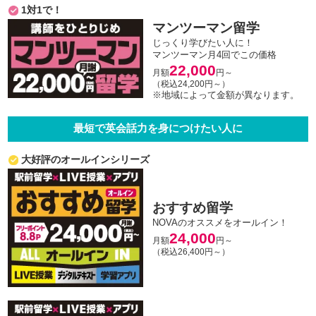
1対1で！
マンツーマン留学
じっくり学びたい人に！
マンツーマン月4回でこの価格
22,000
月額
円～
（税込24,200円～）
※地域によって金額が異なります。
最短で英会話力を身につけたい人に
大好評のオールインシリーズ
おすすめ留学
NOVAのオススメをオールイン！
24,000
月額
円～
（税込26,400円～）