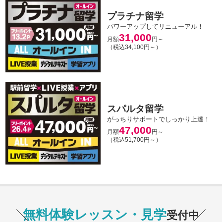
プラチナ留学
パワーアップしてリニューアル！
31,000
月額
円～
（税込34,100円～）
スパルタ留学
がっちりサポートでしっかり上達！
47,000
月額
円～
（税込51,700円～）
無料体験レッスン・見学
受付中