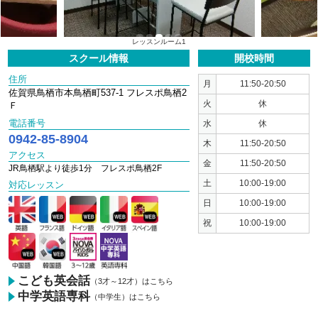
1
2
3
4
5
レッスンルーム1
スクール情報
開校時間
住所
月
11:50-20:50
佐賀県鳥栖市本鳥栖町537-1 フレスポ鳥栖2
火
休
Ｆ
電話番号
水
休
0942-85-8904
木
11:50-20:50
アクセス
金
11:50-20:50
JR鳥栖駅より徒歩1分 フレスポ鳥栖2F
土
10:00-19:00
対応レッスン
日
10:00-19:00
祝
10:00-19:00
こども英会話
（3才～12才）はこちら
中学英語専科
（中学生）はこちら