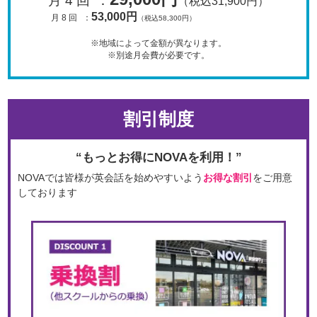
月 4 回
：
（税込31,900円）
53,000円
月 8 回
：
（税込58,300円）
※地域によって金額が異なります。
※別途月会費が必要です。
割引制度
“もっとお得にNOVAを利用！”
NOVAでは皆様が英会話を始めやすいよう
お得な割引
をご用意
しております