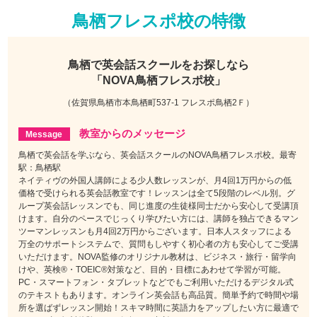
鳥栖フレスポ校の特徴
鳥栖で
英会話スクールをお探しなら
「NOVA鳥栖フレスポ校」
（佐賀県鳥栖市本鳥栖町537-1 フレスポ鳥栖2Ｆ）
教室からのメッセージ
鳥栖で英会話を学ぶなら、英会話スクールのNOVA鳥栖フレスポ校。最寄
駅：鳥栖駅
ネイティヴの外国人講師による少人数レッスンが、月4回1万円からの低
価格で受けられる英会話教室です！レッスンは全て5段階のレベル別。グ
ループ英会話レッスンでも、同じ進度の生徒様同士だから安心して受講頂
けます。自分のペースでじっくり学びたい方には、講師を独占できるマン
ツーマンレッスンも月4回2万円からございます。日本人スタッフによる
万全のサポートシステムで、質問もしやすく初心者の方も安心してご受講
いただけます。NOVA監修のオリジナル教材は、ビジネス・旅行・留学向
けや、英検®・TOEIC®対策など、目的・目標にあわせて学習が可能。
PC・スマートフォン・タブレットなどでもご利用いただけるデジタル式
のテキストもあります。オンライン英会話も高品質。簡単予約で時間や場
所を選ばずレッスン開始！スキマ時間に英語力をアップしたい方に最適で