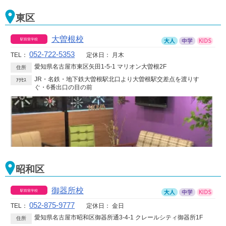
東区
大曽根校
052-722-5353
TEL：
定休日：
月木
愛知県名古屋市東区矢田1-5-1 マリオン大曽根2F
住所
JR・名鉄・地下鉄大曽根駅北口より大曽根駅交差点を渡りす
ｱｸｾｽ
ぐ・6番出口の目の前
昭和区
御器所校
052-875-9777
TEL：
定休日：
金日
愛知県名古屋市昭和区御器所通3-4-1 クレールシティ御器所1F
住所