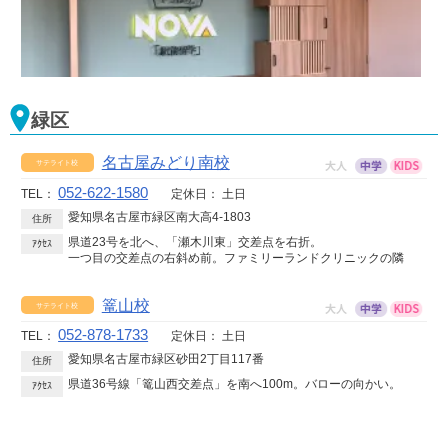
緑区
名古屋みどり南校
052-622-1580
TEL：
定休日：
土日
愛知県名古屋市緑区南大高4-1803
住所
県道23号を北へ、「瀬木川東」交差点を右折。
ｱｸｾｽ
一つ目の交差点の右斜め前。ファミリーランドクリニックの隣
篭山校
052-878-1733
TEL：
定休日：
土日
愛知県名古屋市緑区砂田2丁目117番
住所
県道36号線「篭山西交差点」を南へ100m。バローの向かい。
ｱｸｾｽ