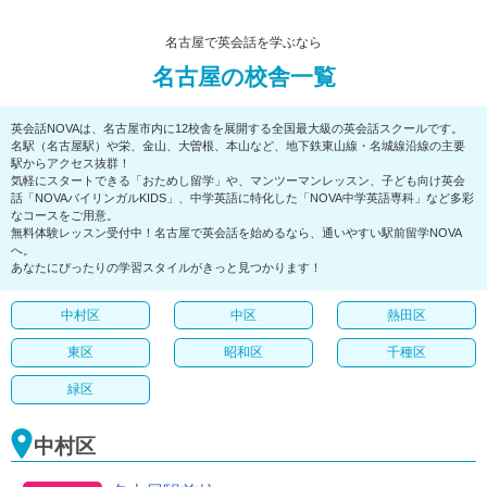
名古屋で英会話を学ぶなら
名古屋の校舎一覧
英会話NOVAは、名古屋市内に12校舎を展開する全国最大級の英会話スクールです。
名駅（名古屋駅）や栄、金山、大曽根、本山など、地下鉄東山線・名城線沿線の主要
駅からアクセス抜群！
気軽にスタートできる「おためし留学」や、マンツーマンレッスン、子ども向け英会
話「NOVAバイリンガルKIDS」、中学英語に特化した「NOVA中学英語専科」など多彩
なコースをご用意。
無料体験レッスン受付中！名古屋で英会話を始めるなら、通いやすい駅前留学NOVA
へ。
あなたにぴったりの学習スタイルがきっと見つかります！
中村区
中区
熱田区
東区
昭和区
千種区
緑区
中村区