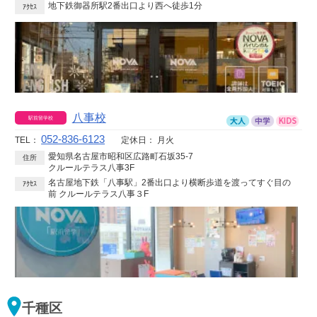
地下鉄御器所駅2番出口より西へ徒歩1分
ｱｸｾｽ
八事校
052-836-6123
TEL：
定休日：
月火
愛知県名古屋市昭和区広路町石坂35-7
住所
クルールテラス八事3F
名古屋地下鉄「八事駅」2番出口より横断歩道を渡ってすぐ目の
ｱｸｾｽ
前 クルールテラス八事３F
千種区