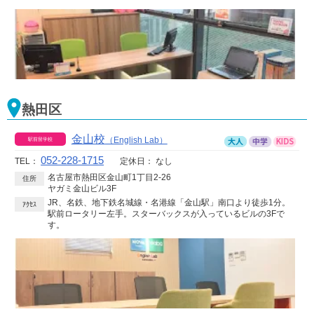
熱田区
金山校
（English Lab）
052-228-1715
TEL：
定休日：
なし
名古屋市熱田区金山町1丁目2-26
住所
ヤガミ金山ビル3F
JR、名鉄、地下鉄名城線・名港線「金山駅」南口より徒歩1分。
ｱｸｾｽ
駅前ロータリー左手。スターバックスが入っているビルの3Fで
す。