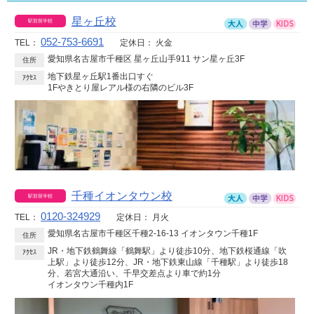
星ヶ丘校
052-753-6691
TEL：
定休日：
火金
愛知県名古屋市千種区 星ヶ丘山手911 サン星ヶ丘3F
住所
地下鉄星ヶ丘駅1番出口すぐ
ｱｸｾｽ
1Fやきとり屋レアル様の右隣のビル3F
千種イオンタウン校
0120-324929
TEL：
定休日：
月火
愛知県名古屋市千種区千種2-16-13 イオンタウン千種1F
住所
JR・地下鉄鶴舞線「鶴舞駅」より徒歩10分、地下鉄桜通線「吹
ｱｸｾｽ
上駅」より徒歩12分、JR・地下鉄東山線「千種駅」より徒歩18
分、若宮大通沿い、千早交差点より車で約1分
イオンタウン千種内1F