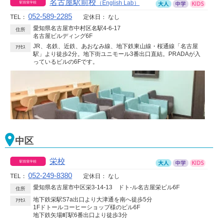
名古屋駅前校
（English Lab）
052-589-2285
TEL：
定休日：
なし
愛知県名古屋市中村区名駅4-6-17
住所
名古屋ビルディング6F
JR、名鉄、近鉄、あおなみ線、地下鉄東山線・桜通線「名古屋
ｱｸｾｽ
駅」より徒歩2分。地下街ユニモール3番出口直結。PRADAが入
っているビルの6Fです。
中区
栄校
052-249-8380
TEL：
定休日：
なし
愛知県名古屋市中区栄3-14-13 ドト-ル名古屋栄ビル6F
住所
地下鉄栄駅S7a出口より大津通を南へ徒歩5分
ｱｸｾｽ
1Fドトールコーヒーショップ様のビル6F
地下鉄矢場町駅6番出口より徒歩3分