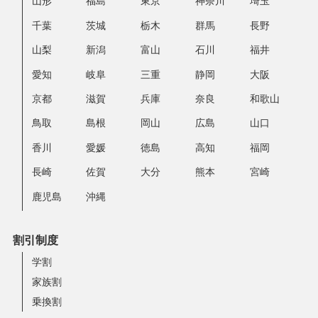
山形
福島
東京
神奈川
埼玉
千葉
茨城
栃木
群馬
長野
山梨
新潟
富山
石川
福井
愛知
岐阜
三重
静岡
大阪
京都
滋賀
兵庫
奈良
和歌山
鳥取
島根
岡山
広島
山口
香川
愛媛
徳島
高知
福岡
長崎
佐賀
大分
熊本
宮崎
鹿児島
沖縄
割引制度
学割
家族割
乗換割