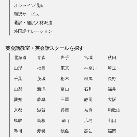
オンライン通訳
翻訳サービス
通訳・翻訳人材派遣
外国語ナレーション
英会話教室・英会話スクールを探す
北海道
青森
岩手
宮城
秋田
山形
福島
東京
神奈川
埼玉
千葉
茨城
栃木
群馬
長野
山梨
新潟
富山
石川
福井
愛知
岐阜
三重
静岡
大阪
京都
滋賀
兵庫
奈良
和歌山
鳥取
島根
岡山
広島
山口
香川
愛媛
徳島
高知
福岡