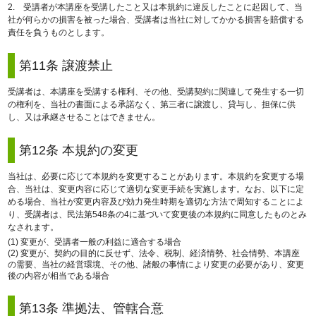
2. 受講者が本講座を受講したこと又は本規約に違反したことに起因して、当
社が何らかの損害を被った場合、受講者は当社に対してかかる損害を賠償する
責任を負うものとします。
第11条 譲渡禁止
受講者は、本講座を受講する権利、その他、受講契約に関連して発生する一切
の権利を、当社の書面による承諾なく、第三者に譲渡し、貸与し、担保に供
し、又は承継させることはできません。
第12条 本規約の変更
当社は、必要に応じて本規約を変更することがあります。本規約を変更する場
合、当社は、変更内容に応じて適切な変更手続を実施します。なお、以下に定
める場合、当社が変更内容及び効力発生時期を適切な方法で周知することによ
り、受講者は、民法第548条の4に基づいて変更後の本規約に同意したものとみ
なされます。
(1) 変更が、受講者一般の利益に適合する場合
(2) 変更が、契約の目的に反せず、法令、税制、経済情勢、社会情勢、本講座
の需要、当社の経営環境、その他、諸般の事情により変更の必要があり、変更
後の内容が相当である場合
第13条 準拠法、管轄合意