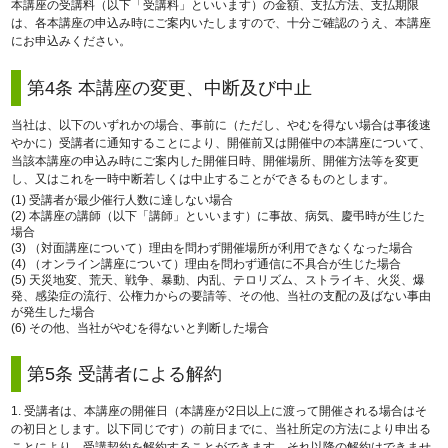
本講座の受講料（以下「受講料」といいます）の金額、支払方法、支払期限
は、各本講座の申込み時にご案内いたしますので、十分ご確認のうえ、本講座
にお申込みください。
第4条 本講座の変更、中断及び中止
当社は、以下のいずれかの場合、事前に（ただし、やむを得ない場合は事後速
やかに）受講者に通知することにより、開催前又は開催中の本講座について、
当該本講座の申込み時にご案内した開催日時、開催場所、開催方法等を変更
し、又はこれを一時中断若しくは中止することができるものとします。
(1) 受講者が最少催行人数に達しない場合
(2) 本講座の講師（以下「講師」といいます）に事故、病気、慶弔時が生じた
場合
(3) （対面講座について）理由を問わず開催場所が利用できなくなった場合
(4) （オンライン講座について）理由を問わず通信に不具合が生じた場合
(5) 天災地変、荒天、戦争、暴動、内乱、テロリズム、ストライキ、火災、爆
発、感染症の流行、公権力からの要請等、その他、当社の支配の及ばない事由
が発生した場合
(6) その他、当社がやむを得ないと判断した場合
第5条 受講者による解約
1. 受講者は、本講座の開催日（本講座が2日以上に渡って開催される場合はそ
の初日とします。以下同じです）の前日までに、当社所定の方法により申出る
ことにより、受講契約を解約することができます。それ以降の解約はできませ