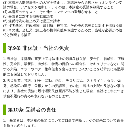
(3) 本講座の開催場所への入室を禁止し、本講座から退席させ（オンライン受
講の場合、アクセスを遮断し）、その他、本講座の受講を制限すること
(4) 本講座のテキスト、その他のコンテンツの返却させること
(5) 受講者に対する損害賠償請求
(6) 違反行為の差止め又は是正の請求
(7) 捜査機関、行政機関、裁判所、被害者、その他の第三者に対する情報提供
(8) その他、当社又は第三者の権利利益を保護するために、当社が必要かつ適
切と判断する措置
第9条 非保証・当社の免責
1. 当社は、本講座に事実上又は法律上の瑕疵又は欠陥（安全性、信頼性、正確
性、完全性、最新性、有効性、特定の目的への適合性、セキュリティなどに関
する欠陥、エラーやバグ、権利侵害を含みます）がないことを明示的にも黙示
的にも保証しておりません。
2. 天災地変、荒天、戦争、暴動、内乱、テロリズム、ストライキ、火災、爆
発、感染症の流行、公権力からの要請等、その他、当社の支配の及ばない事由
により、当社の債務に履行遅滞又は履行不能が生じた場合、当社はこれにつき
債務不履行の責めを負わないものとします。
第10条 受講者の責任
1. 受講者は、本講座の受講についてご自身で判断し、その結果について責任
を負うものとします。