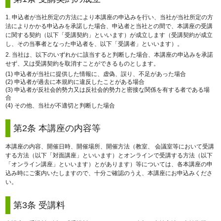
1. 申込者が当社所定の方法により本講座の申込みを行い、当社が当社所定の方
法によりかかる申込みを承諾した場合、申込者と当社との間で、本講座の受講
に関する契約（以下「受講契約」といいます）が成立します（受講契約が成立
し、その当事者となった申込者を、以下「受講者」といいます）。
2. 当社は、以下のいずれかに該当すると判断した場合、本講座の申込みを承諾
せず、又は受講契約を取消すことができるものとします。
(1) 申込者が当社に提供した情報に、虚偽、誤り、不足があった場合
(2) 申込者が過去に本規約に違反したことがある場合
(3) 申込者が反社会的勢力又は反社会的勢力と密接な関係を有する者である場
合
(4) その他、当社が不適切と判断した場合
第2条 本講座の内容等
本講座の内容、開催日時、開催場所、開催方法（教室、 会議室等において受講
する方法（以下「対面講座」といいます）とオンラインで受講する方法（以下
「オンライン講座」といいます）とがあります）等については、各本講座の申
込み時にご案内いたしますので、十分ご確認のうえ、本講座にお申込みくださ
い。
第3条 受講料