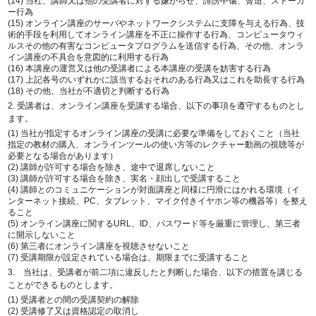
(14) 当社、講師又は他の受講者に対する嫌がらせ、誹謗中傷、脅迫、ストーカ
ー行為
(15) オンライン講座のサーバやネットワークシステムに支障を与える行為、技
術的手段を利用してオンライン講座を不正に操作する行為、コンピュータウィ
ルスその他の有害なコンピュータプログラムを送信する行為、その他、オンラ
イン講座の不具合を意図的に利用する行為
(16) 本講座の運営又は他の受講者による本講座の受講を妨害する行為
(17) 上記各号のいずれかに該当するおそれのある行為又はこれを助長する行為
(18) その他、当社が不適切と判断する行為
2. 受講者は、オンライン講座を受講する場合、以下の事項を遵守するものとし
ます。
(1) 当社が指定するオンライン講座の受講に必要な準備をしておくこと（当社
指定の教材の購入、オンラインツールの使い方等のレクチャー動画の視聴等が
必要となる場合があります）
(2) 講師が許可する場合を除き、途中で退席しないこと
(3) 講師が許可する場合を除き、実名・顔出しで受講すること
(4) 講師とのコミュニケーションが対面講座と同様に円滑にはかれる環境（イ
ンターネット接続、PC、タブレット、マイク付きイヤホン等の機器等）を整え
ること
(5) オンライン講座に関するURL、ID、パスワード等を厳重に管理し、第三者
に開示しないこと
(6) 第三者にオンライン講座を視聴させないこと
(7) 受講期限が設定されている場合は、期限までに受講すること
3. 当社は、受講者が前二項に違反したと判断した場合、以下の措置を講じる
ことができるものとします。
(1) 受講者との間の受講契約の解除
(2) 受講修了又は資格認定の取消し