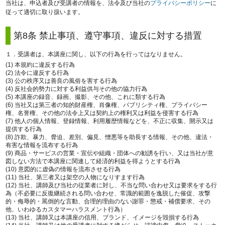
当社は、申込者及び受講者の情報を、法令及び当社の
プライバシーポリシー
に
従って適切に取り扱います。
第8条 禁止事項、遵守事項、違反に対する措置
１．受講者は、本講座に関し、以下の行為を行ってはなりません。
(1) 本規約に違反する行為
(2) 法令に違反する行為
(3) 公の秩序又は善良の風俗を害する行為
(4) 反社会的勢力に対する利益供与その他の協力行為
(5) 本講座の録音、録画、撮影、その他、これに類する行為
(6) 当社又は第三者の知的財産権、肖像権、パブリシティ権、プライバシー
権、名誉権、その他の法令上又は契約上の権利又は利益を侵害する行為
(7) 他人の個人情報、登録情報、利用履歴情報などを、不正に収集、開示又は
提供する行為
(8) 詐欺、暴力、脅迫、差別、偏見、憎悪等を助長する情報、その他、違法・
有害な情報を流布する行為
(9) 商品・サービスの営業・宣伝や組織・団体への勧誘を行い、又は当社が意
図しない方法で本講座に関連して経済的利益を得ようとする行為
(10) 意図的に虚偽の情報を流布させる行為
(11) 当社、第三者又は架空の人物になりすます行為
(12) 当社、講師及び当社の従業者に対し、不当な問い合わせ又は要求をする行
為（不必要に反復継続される問い合わせ、常識的範囲を逸脱した催促、攻撃
的・侮辱的・罵倒的な言動、合理的理由のない謝罪・懲戒・補償要求、その
他、いわゆるカスタマーハラスメント行為）
(13) 当社、講師又は本講座の信用、ブランド、イメージを毀損する行為