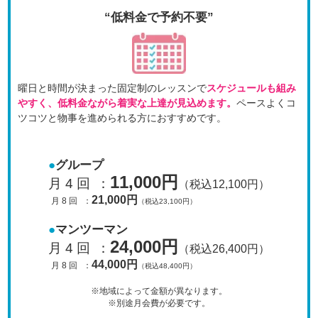
“低料金で予約不要”
曜日と時間が決まった固定制のレッスンで
スケジュールも
組み
やすく、低料金ながら着実な上達が見込めます。
ペースよくコ
ツコツと物事を進められる方におすすめです。
グループ
11,000円
月 4 回
：
（税込12,100円）
21,000円
月 8 回
：
（税込23,100円）
マンツーマン
24,000円
月 4 回
：
（税込26,400円）
44,000円
月 8 回
：
（税込48,400円）
※地域によって金額が異なります。
※別途月会費が必要です。