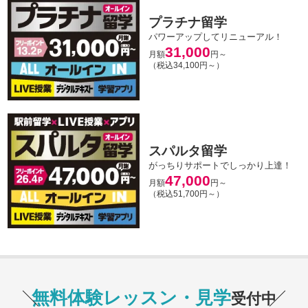
プラチナ留学
パワーアップしてリニューアル！
31,000
月額
円～
（税込34,100円～）
スパルタ留学
がっちりサポートでしっかり上達！
47,000
月額
円～
（税込51,700円～）
無料体験レッスン・見学
受付中