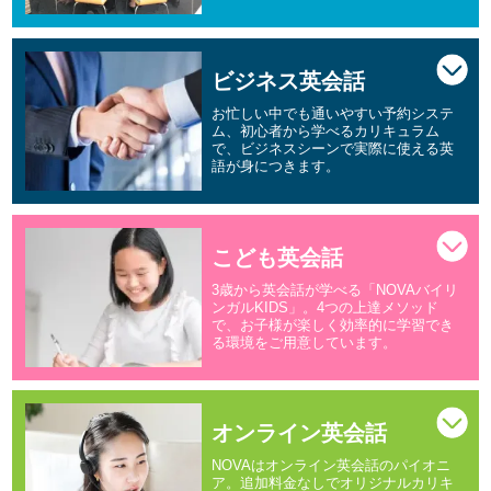
ビジネス英会話
お忙しい中でも通いやすい予約システ
ム、初心者から学べるカリキュラム
で、ビジネスシーンで実際に使える英
語が身につきます。
こども英会話
3歳から英会話が学べる「NOVAバイリ
ンガルKIDS」。4つの上達メソッド
で、お子様が楽しく効率的に学習でき
る環境をご用意しています。
オンライン英会話
NOVAはオンライン英会話のパイオニ
ア。追加料金なしでオリジナルカリキ