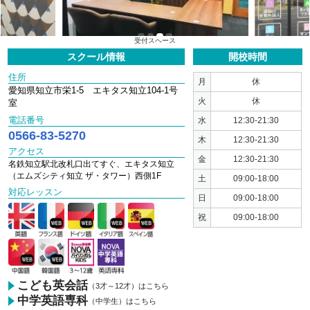
1
2
3
4
受付スペース
スクール情報
開校時間
住所
月
休
愛知県知立市栄1-5 エキタス知立104-1号
火
休
室
電話番号
水
12:30-21:30
0566-83-5270
木
12:30-21:30
アクセス
金
12:30-21:30
名鉄知立駅北改札口出てすぐ、エキタス知立
（エムズシティ知立 ザ・タワー）西側1F
土
09:00-18:00
対応レッスン
日
09:00-18:00
祝
09:00-18:00
こども英会話
（3才～12才）はこちら
中学英語専科
（中学生）はこちら