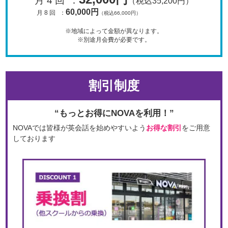
月 4 回
：
（税込35,200円）
60,000円
月 8 回
：
（税込66,000円）
※地域によって金額が異なります。
※別途月会費が必要です。
割引制度
“もっとお得にNOVAを利用！”
NOVAでは皆様が英会話を始めやすいよう
お得な割引
をご用意
しております