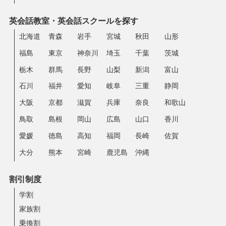
英会話教室・英会話スクールを探す
北海道
青森
岩手
宮城
秋田
山形
福島
東京
神奈川
埼玉
千葉
茨城
栃木
群馬
長野
山梨
新潟
富山
石川
福井
愛知
岐阜
三重
静岡
大阪
京都
滋賀
兵庫
奈良
和歌山
鳥取
島根
岡山
広島
山口
香川
愛媛
徳島
高知
福岡
長崎
佐賀
大分
熊本
宮崎
鹿児島
沖縄
割引制度
学割
家族割
乗換割