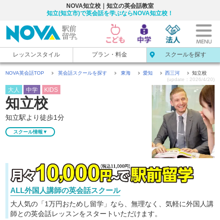
NOVA知立校｜知立の英会話教室
知立(知立市)で英会話を学ぶならNOVA知立校！
レッスンスタイル
プラン・料金
スクールを探す
NOVA英会話TOP
英会話スクールを探す
東海
愛知
西三河
知立校
(update：2026/4/20)
大人
中学
KIDS
知立校
知立駅より徒歩1分
スクール情報▼
ALL外国人講師の英会話スクール
大人気の「1万円おためし留学」なら、無理なく、気軽に
外国人講
師との英会話レッスンをスタートいただけます。