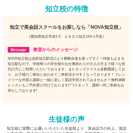
知立校の特徴
知立で
英会話スクールをお探しなら
「NOVA知立校」
（愛知県知立市栄1-5 エキタス知立104-1号室）
教室からのメッセージ
NOVA知立校は名鉄知立駅北口より横断歩道を渡ってすぐ！特急も止まる
知立駅なので、学校帰りの学生様やお仕事終わりの大人の方まで様々な世
代の方にご利用いただいております。またキッズクラスも多数開講してお
り、お子様のご都合に合わせてご来校頂きやすくなっております！フレン
ドリーな外国人講師と一緒に楽しく英語学習されてみませんか？無料体験
レッスンもご予約受け付けております(^^)スタッフ、講師一同ご来校をお
待ちしております!
生徒様の声
知立校に実際にお通いいただいた生徒様より、英会話力の向上、英語