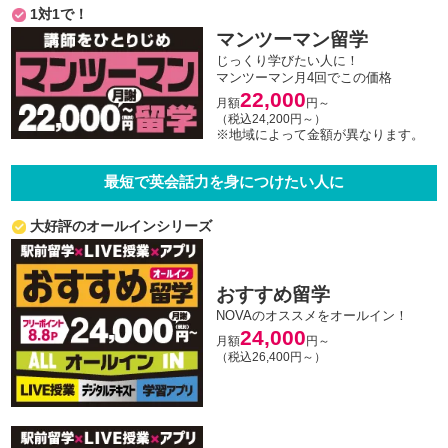
1対1で！
マンツーマン留学
じっくり学びたい人に！
マンツーマン月4回でこの価格
22,000
月額
円～
（税込24,200円～）
※地域によって金額が異なります。
最短で英会話力を身につけたい人に
大好評のオールインシリーズ
おすすめ留学
NOVAのオススメをオールイン！
24,000
月額
円～
（税込26,400円～）