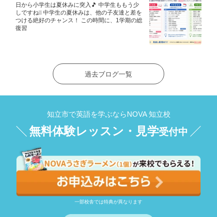
日から小学生は夏休みに突入🎵 中学生ももう少
しですね❕❕ 中学生の夏休みは、他の子友達と差を
つける絶好のチャンス！ この時間に、1学期の総
復習
過去ブログ一覧
知立市で英語を学ぶならNOVA 知立校
無料体験レッスン・見学
受付中
一部校舎では特典が異なります